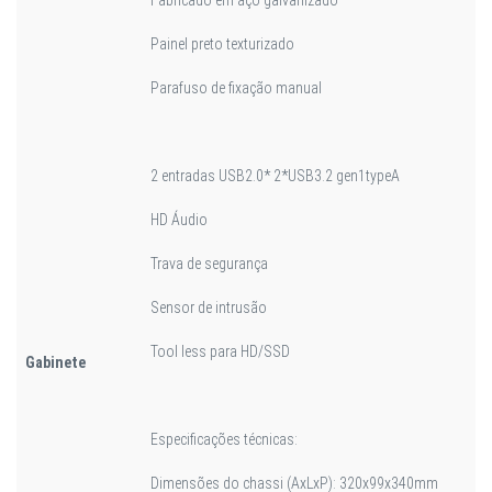
Painel preto texturizado
Parafuso de fixação manual
2 entradas USB2.0* 2*USB3.2 gen1typeA
HD Áudio
Trava de segurança
Sensor de intrusão
Tool less para HD/SSD
Gabinete
Especificações técnicas:
Dimensões do chassi (AxLxP): 320x99x340mm