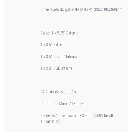
Dimensões do gabinete (AxLxP): 335x100x368mm
Baias: 1 x 5.25” Externa
1 x 3.5" Externa
1 x 3.5" ou 2.5" Interna
1 x 2.5" SSD Interna
04 Slots de expansão
Placa mãe: Micro ATX | ITX
Fonte de Alimentação: TFX-300 (300W bivolt
automático)