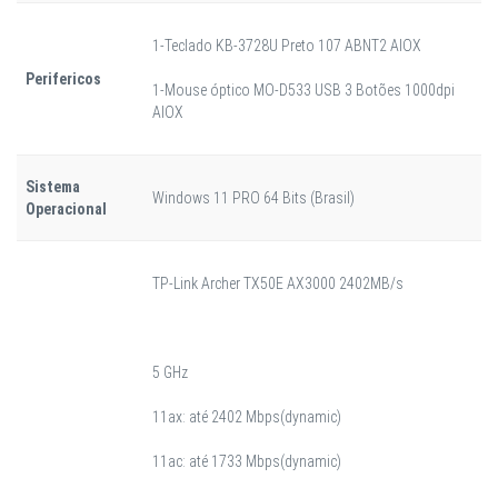
1-Teclado KB-3728U Preto 107 ABNT2 AIOX
Perifericos
1-Mouse óptico MO-D533 USB 3 Botões 1000dpi
AIOX
Sistema
Windows 11 PRO 64 Bits (Brasil)
Operacional
TP-Link Archer TX50E AX3000 2402MB/s
5 GHz
11ax: até 2402 Mbps(dynamic)
11ac: até 1733 Mbps(dynamic)