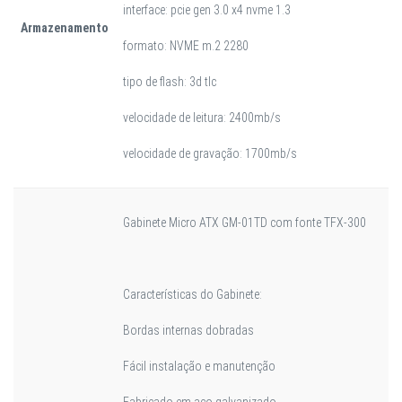
interface: pcie gen 3.0 x4 nvme 1.3
Armazenamento
formato: NVME m.2 2280
tipo de flash: 3d tlc
velocidade de leitura: 2400mb/s
velocidade de gravação: 1700mb/s
Gabinete Micro ATX GM-01TD com fonte TFX-300
Características do Gabinete:
Bordas internas dobradas
Fácil instalação e manutenção
Fabricado em aço galvanizado