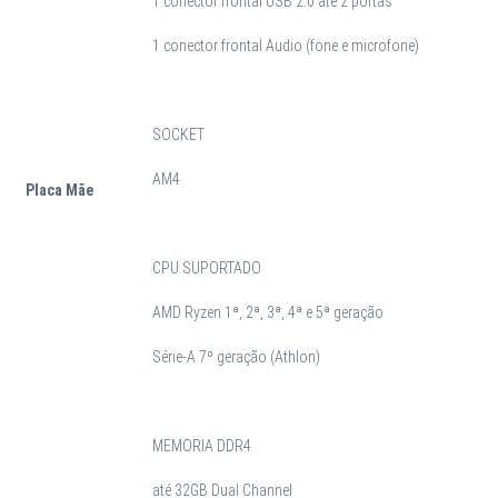
1 conector frontal USB 2.0 ate 2 portas
1 conector frontal Audio (fone e microfone)
SOCKET
AM4
Placa Mãe
CPU SUPORTADO
AMD Ryzen 1ª, 2ª, 3ª, 4ª e 5ª geração
Série-A 7º geração (Athlon)
MEMORIA DDR4
até 32GB Dual Channel