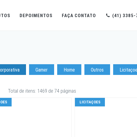
UTOS
DEPOIMENTOS
FAÇA CONTATO
(41) 3385-
orporativa
Gamer
Home
Outros
Licitaço
Total de itens: 1469 de 74 páginas
ÇOES
LICITAÇOES