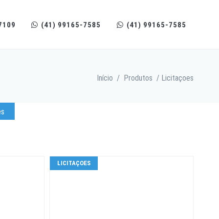
7109
(41) 99165-7585
(41) 99165-7585
Início
/
Produtos
/ Licitaçoes
es
LICITAÇOES