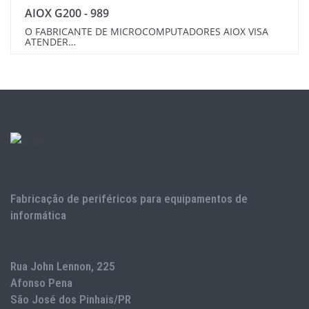
AIOX G200 - 989
O FABRICANTE DE MICROCOMPUTADORES AIOX VISA
ATENDER…
Fabricação de periféricos para equipamentos de
informática
Rua John Lennon, 225
Afonso Pena
São José dos Pinhais/PR