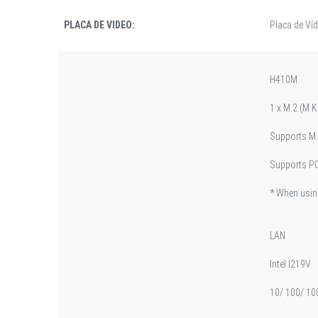
PLACA DE VIDEO:
Placa de V
H410M
1 x M.2 (M K
Supports M.
Supports PCI
* When usin
LAN
Intel I219V
10/ 100/ 100