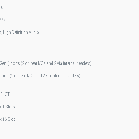
EC
887
, High Definition Audio
Gen1) ports (2 on rear I/Os and 2 via internal headers)
ports (4 on rear I/Os and 2 via internal headers)
 SLOT
 x 1 Slots
 x 16 Slot