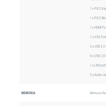
1 x PS/2 Ke
1 x PS/2 M
1 x HDMI Po
1 x VGA Por
2 x USB 3.2 
4 x USB 2.0
1 x LAN port
3 x Audio J
MEMORIA:
Memoria Ra