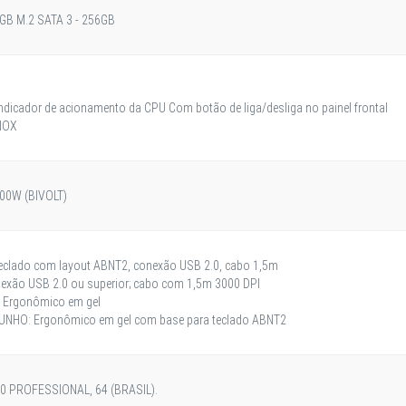
GB M.2 SATA 3 - 256GB
 indicador de acionamento da CPU Com botão de liga/desliga no painel frontal
IOX
00W (BIVOLT)
clado com layout ABNT2, conexão USB 2.0, cabo 1,5m
xão USB 2.0 ou superior; cabo com 1,5m 3000 DPI
Ergonômico em gel
UNHO: Ergonômico em gel com base para teclado ABNT2
 PROFESSIONAL, 64 (BRASIL).