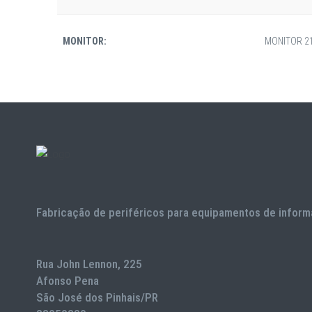
MONITOR:
MONITOR 21
Fabricação de periféricos para equipamentos de inform
Rua John Lennon, 225
Afonso Pena
São José dos Pinhais/PR