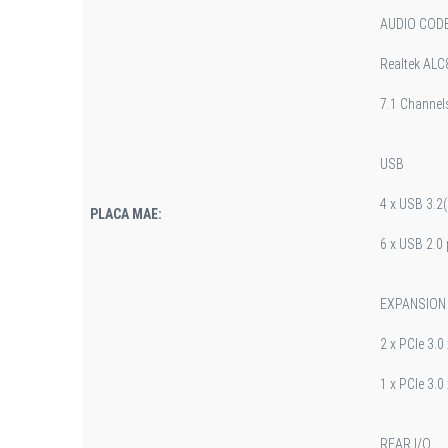
AUDIO COD
Realtek ALC
7.1 Channels
USB
4 x USB 3.2(
PLACA MAE:
6 x USB 2.0 
EXPANSION
2 x PCIe 3.0
1 x PCIe 3.0
REAR I/O