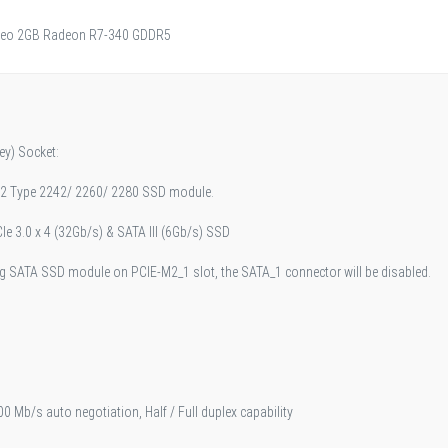
ídeo 2GB Radeon R7-340 GDDR5
ey) Socket:
2 Type 2242/ 2260/ 2280 SSD module.
e 3.0 x 4 (32Gb/s) & SATA III (6Gb/s) SSD
g SATA SSD module on PCIE-M2_1 slot, the SATA_1 connector will be disabled.
0 Mb/s auto negotiation, Half / Full duplex capability