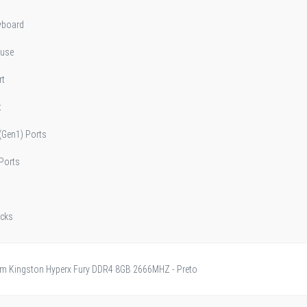
yboard
ouse
rt
t
(Gen1) Ports
 Ports
acks
m Kingston Hyperx Fury DDR4 8GB 2666MHZ - Preto