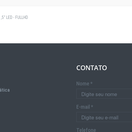
,5" LED - FULLHD
CONTATO
Nome *
ática
E-mail *
Telefone