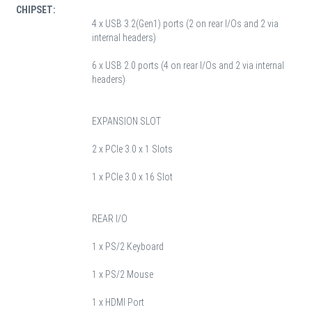
CHIPSET:
4 x USB 3.2(Gen1) ports (2 on rear I/Os and 2 via
internal headers)
6 x USB 2.0 ports (4 on rear I/Os and 2 via internal
headers)
EXPANSION SLOT
2 x PCIe 3.0 x 1 Slots
1 x PCIe 3.0 x 16 Slot
REAR I/O
1 x PS/2 Keyboard
1 x PS/2 Mouse
1 x HDMI Port