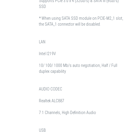
Supports PCIe 3.0 x 4 (32Gb/s) & SATA III (6Gb/s)
SSD
* When using SATA SSD module on PCIE-M2_1 slot,
the SATA_1 connector will be disabled.
LAN
Intel I219V
10/ 100/ 1000 Mb/s auto negotiation, Half / Full
duplex capability
AUDIO CODEC
Realtek ALC887
7.1 Channels, High Definition Audio
USB