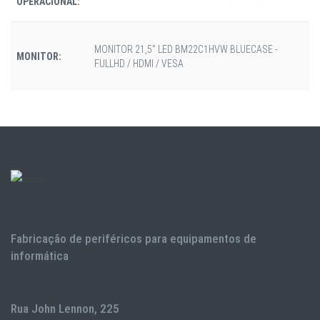
OPERACIONAL:
MONITOR 21,5" LED BM22C1HVW BLUECASE -
MONITOR:
FULLHD / HDMI / VESA
Fabricação de periféricos para equipamentos de
informática
Rua John Lennon, 225