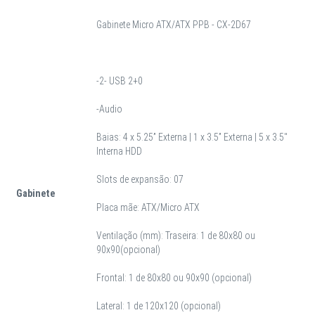
Gabinete Micro ATX/ATX PPB - CX-2D67
-2- USB 2+0
-Audio
Baias: 4 x 5.25” Externa | 1 x 3.5” Externa | 5 x 3.5"
Interna HDD
Slots de expansão: 07
Gabinete
Placa mãe: ATX/Micro ATX
Ventilação (mm): Traseira: 1 de 80x80 ou
90x90(opcional)
Frontal: 1 de 80x80 ou 90x90 (opcional)
Lateral: 1 de 120x120 (opcional)