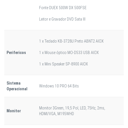
Fonte DUEX 500W DX 500FSE
Leitor e Gravador DVD Sata III
1 x Teclado KB-3728U Preto ABNT2 AIOX
Perifericos
1 x Mouse óptico MO-D533 USB AIOX
1 x Mini Speaker SP-8900 AIOX
Sistema
Windows 10 PRO 64 Bits
Operacional
Monitor 3Green, 19,5 Pol, LED, 75Hz, 2ms,
Monitor
HDMI/VGA, M195WHD