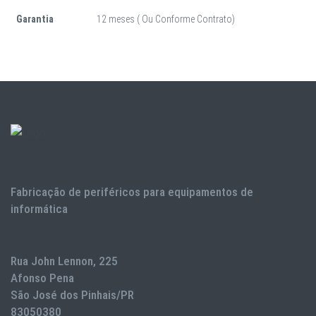
Garantia
12 meses ( Ou Conforme Contrato)
Fabricação de periféricos para equipamentos de
informática
Rua John Lennon, 225
Afonso Pena
São José dos Pinhais/PR
83050380