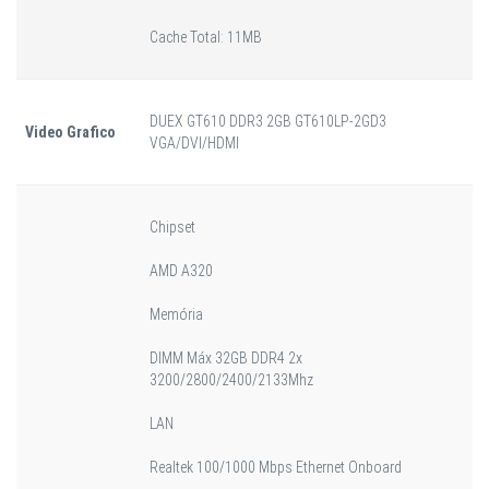
Cache Total: 11MB
DUEX GT610 DDR3 2GB GT610LP-2GD3
Video Grafico
VGA/DVI/HDMI
Chipset
AMD A320
Memória
DIMM Máx 32GB DDR4 2x
3200/2800/2400/2133Mhz
LAN
Realtek 100/1000 Mbps Ethernet Onboard