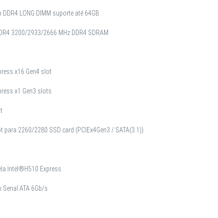
in DDR4 LONG DIMM suporte até 64GB
DDR4 3200/2933/2666 MHz DDR4 SDRAM
press x16 Gen4 slot
press x1 Gen3 slots
t
ot para 2260/2280 SSD card (PCIEx4Gen3 / SATA(3.1))
ela Intel®H510 Express
x Serial ATA 6Gb/s