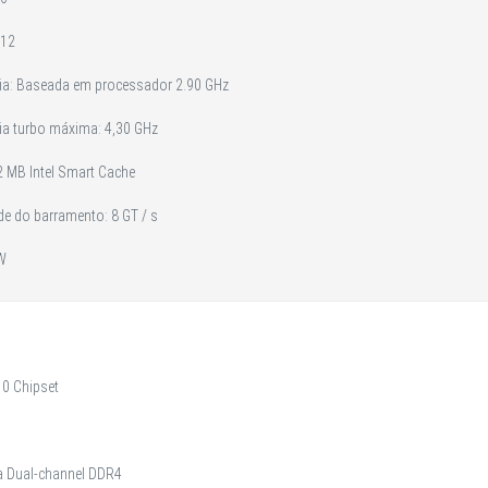
 12
cia: Baseada em processador 2.90 GHz
ia turbo máxima: 4,30 GHz
2 MB Intel Smart Cache
de do barramento: 8 GT / s
 W
10 Chipset
ra Dual-channel DDR4