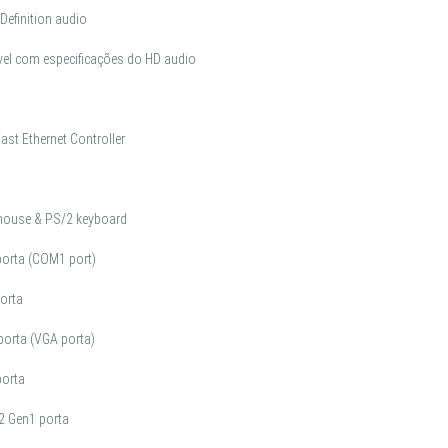
Definition audio
vel com especificações do HD audio
Fast Ethernet Controller
mouse & PS/2 keyboard
 porta (COM1 port)
orta
porta (VGA porta)
porta
2 Gen1 porta