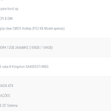
 para boot up
CPI & DMI
gUp clear CMOS Hotkey (PS2 KB Model apenas)
DDR4 12GB 2666MHZ (1X8GB / 1X4GB)
 sata III Kingston SA400S37/480G
 AIOX ATX
CAÇÕES
 5.25” Externa