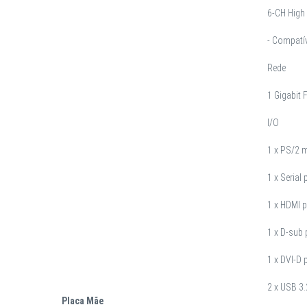
6-CH High 
- Compatí
Rede
1 Gigabit 
I/O
1 x PS/2 
1 x Serial
1 x HDMI p
1 x D-sub 
1 x DVI-D 
2 x USB 3.
Placa Mãe