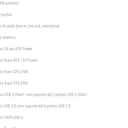
LAN conector
0 portas
-ch jacks (line-in, line-out, microfone)
s Internos
tor 24-pin ATX Power
tor 8-pin ATX 12V Power
tor 4-pin CPU_FAN
tor 4-pin SYS_FAN
tor USB 3.2Gen1 com suporte até 2 portas USB 3.2Gen1
or USB 2.0 com suporte até 4 portas USB 2.0
tor SATA 6Gb/s