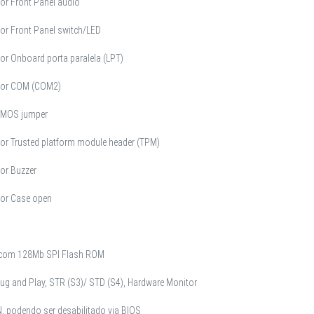
or Front Panel audio
or Front Panel switch/LED
or Onboard porta paralela (LPT)
tor COM (COM2)
 CMOS jumper
tor Trusted platform module header (TPM)
or Buzzer
tor Case open
 com 128Mb SPI Flash ROM
ug and Play, STR (S3)/ STD (S4), Hardware Monitor
, podendo ser desabilitado via BIOS