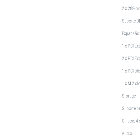
2 x 288-p
Suporte 
Expansão
1 x PCI Ex
2 x PCI Ex
1 x PCI slo
1 x M.2 sl
Storage
Suporte p
Chipset 4 
Audio