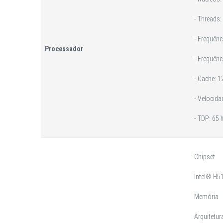
- Threads:
- Frequên
Processador
- Frequênc
- Cache: 1
- Velocida
- TDP: 65
Chipset
Intel® H5
Memória
Arquitetu