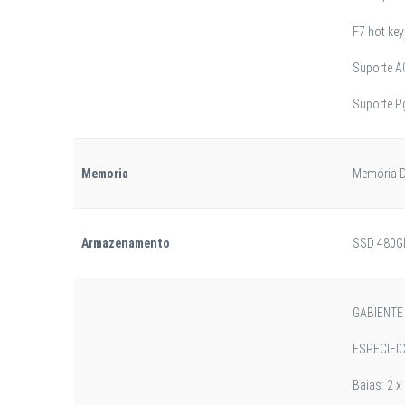
F7 hot key
Suporte A
Suporte P
Memoria
Memória 
Armazenamento
SSD 480GB
GABIENTE
ESPECIFI
Baias: 2 x