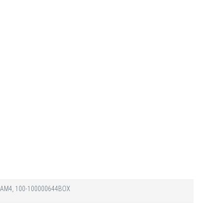
th, AM4, 100-100000644BOX