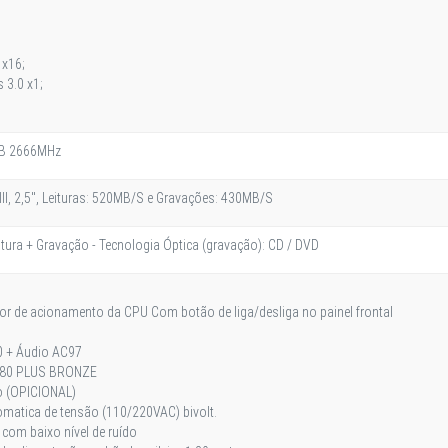
 x16;
s 3.0 x1;
B 2666MHz
II, 2,5", Leituras: 520MB/S e Gravações: 430MB/S
itura + Gravação - Tecnologia Óptica (gravação): CD / DVD
dor de acionamento da CPU Com botão de liga/desliga no painel frontal
0 + Áudio AC97
 80 PLUS BRONZE
o (OPICIONAL)
atica de tensão (110/220VAC) bivolt.
e com baixo nível de ruído