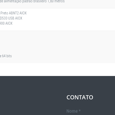
 alimentação padrão brasileiro 1,80 metros
 Preto ABNT2 AIOX
-D533 USB AIOX
8900 AIOX
 64 bits
CONTATO
Nome *