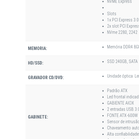
NVME Express
Slots
1x PCI Express 3.0
2x slot PCI Expres
NVme 2280, 2242
Memória DDR4 8G
MEMORIA:
SSD 240GB, SATA I
HD/SSD:
Unidade óptica: Le
GRAVADOR CD/DVD:
Padrão ATX
Led frontal indica
GABIENTE AIOX
2 entradas USB 3.
FONTE ATX-600W
GABINETE:
Sensor de intrusã
Chaveamento autom
Alta confiabilidad