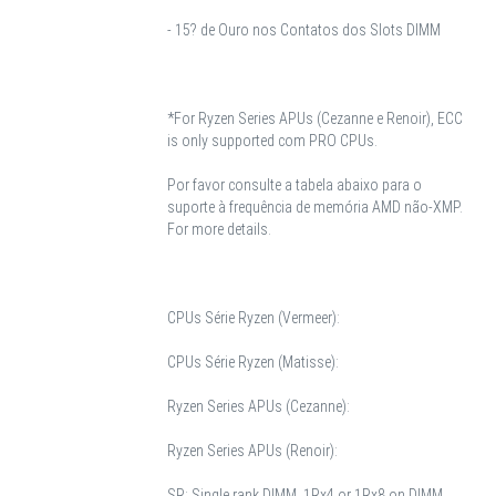
- 15? de Ouro nos Contatos dos Slots DIMM
*For Ryzen Series APUs (Cezanne e Renoir), ECC
is only supported com PRO CPUs.
Por favor consulte a tabela abaixo para o
suporte à frequência de memória AMD não-XMP.
For more details.
CPUs Série Ryzen (Vermeer):
CPUs Série Ryzen (Matisse):
Ryzen Series APUs (Cezanne):
Ryzen Series APUs (Renoir):
SR: Single rank DIMM, 1Rx4 or 1Rx8 on DIMM