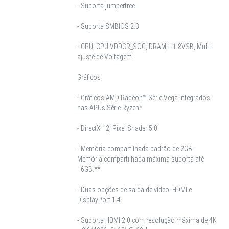
- Suporta jumperfree
- Suporta SMBIOS 2.3
- CPU, CPU VDDCR_SOC, DRAM, +1.8VSB, Multi-
ajuste de Voltagem
Gráficos
- Gráficos AMD Radeon™ Série Vega integrados
nas APUs Série Ryzen*
- DirectX 12, Pixel Shader 5.0
- Memória compartilhada padrão de 2GB.
Memória compartilhada máxima suporta até
16GB.**
- Duas opções de saída de vídeo: HDMI e
DisplayPort 1.4
- Suporta HDMI 2.0 com resolução máxima de 4K