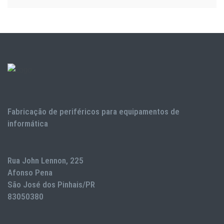
Fabricação de periféricos para equipamentos de
informática
Rua John Lennon, 225
Afonso Pena
São José dos Pinhais/PR
83050380