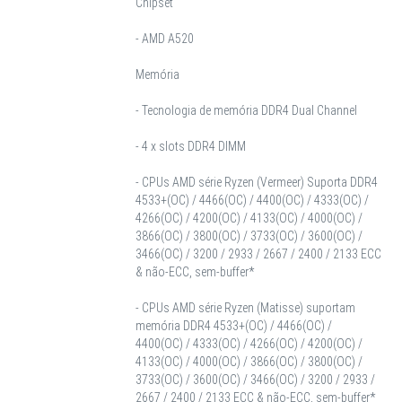
Chipset
- AMD A520
Memória
- Tecnologia de memória DDR4 Dual Channel
- 4 x slots DDR4 DIMM
- CPUs AMD série Ryzen (Vermeer) Suporta DDR4
4533+(OC) / 4466(OC) / 4400(OC) / 4333(OC) /
4266(OC) / 4200(OC) / 4133(OC) / 4000(OC) /
3866(OC) / 3800(OC) / 3733(OC) / 3600(OC) /
3466(OC) / 3200 / 2933 / 2667 / 2400 / 2133 ECC
& não-ECC, sem-buffer*
- CPUs AMD série Ryzen (Matisse) suportam
memória DDR4 4533+(OC) / 4466(OC) /
4400(OC) / 4333(OC) / 4266(OC) / 4200(OC) /
4133(OC) / 4000(OC) / 3866(OC) / 3800(OC) /
3733(OC) / 3600(OC) / 3466(OC) / 3200 / 2933 /
2667 / 2400 / 2133 ECC & não-ECC, sem-buffer*