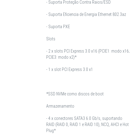
- Suporta Proteção Contra Raios/ESD
- Suporta Eficiencia de Energia Ethernet 802.3az
- Suporta PXE
Slots
- 2 x slots PCI Express 3.0 x16 (PCIE1: modo x16;
PCIE3: modo x2)*
- 1 x slot PCI Express 3.0 x1
*SSD NVMe como discos de boot
Armazenamento
- 4 x conectores SATA3 6.0 Gb/s, suportando
RAID (RAID 0, RAID 1 e RAID 10), NCQ, AHCI e Hot
Plug*