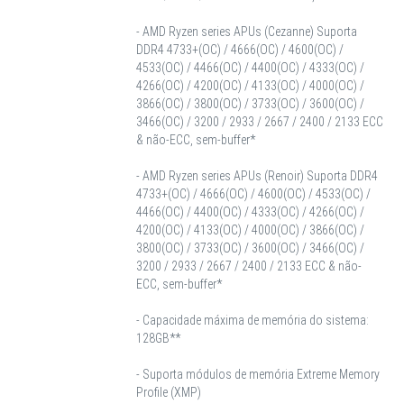
- AMD Ryzen series APUs (Cezanne) Suporta
DDR4 4733+(OC) / 4666(OC) / 4600(OC) /
4533(OC) / 4466(OC) / 4400(OC) / 4333(OC) /
4266(OC) / 4200(OC) / 4133(OC) / 4000(OC) /
3866(OC) / 3800(OC) / 3733(OC) / 3600(OC) /
3466(OC) / 3200 / 2933 / 2667 / 2400 / 2133 ECC
& não-ECC, sem-buffer*
- AMD Ryzen series APUs (Renoir) Suporta DDR4
4733+(OC) / 4666(OC) / 4600(OC) / 4533(OC) /
4466(OC) / 4400(OC) / 4333(OC) / 4266(OC) /
4200(OC) / 4133(OC) / 4000(OC) / 3866(OC) /
3800(OC) / 3733(OC) / 3600(OC) / 3466(OC) /
3200 / 2933 / 2667 / 2400 / 2133 ECC & não-
ECC, sem-buffer*
- Capacidade máxima de memória do sistema:
128GB**
- Suporta módulos de memória Extreme Memory
Profile (XMP)