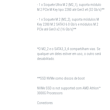
- 1 x Soquete Ultra M.2 (M2_1), suporta módulo
M.2 PCIe M Key tipo 2280 até Gen3 x4 (32 Gb/s)**
- 1 x Soquete M.2 (M2_2), suporta módulos M
Key 2280 M.2 SATA3 6.0 Gb/s e módulos M.2
PCIe até Gen3 x2 (16 Gb/s)**
*O M2_2 e o SATA3_3_4 compartilham vias. Se
qualquer um deles estiver em uso, o outro será
desabilitado.
**SSD NVMe como discos de boot
NVMe SSD is not supported com AMD Athlon™
3000G Processors
Conectores