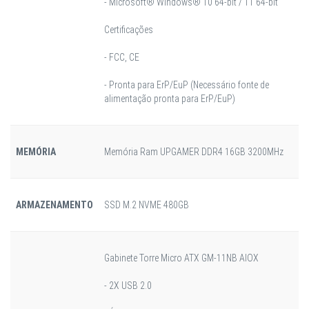
- Microsoft® Windows® 10 64-bit / 11 64-bit
Certificações
- FCC, CE
- Pronta para ErP/EuP (Necessário fonte de
alimentação pronta para ErP/EuP)
MEMÓRIA
Memória Ram UPGAMER DDR4 16GB 3200MHz
ARMAZENAMENTO
SSD M.2 NVME 480GB
Gabinete Torre Micro ATX GM-11NB AIOX
- 2X USB 2.0