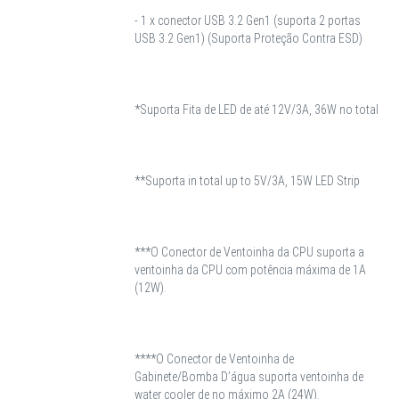
- 1 x conector USB 3.2 Gen1 (suporta 2 portas
USB 3.2 Gen1) (Suporta Proteção Contra ESD)
*Suporta Fita de LED de até 12V/3A, 36W no total
**Suporta in total up to 5V/3A, 15W LED Strip
***O Conector de Ventoinha da CPU suporta a
ventoinha da CPU com potência máxima de 1A
(12W).
****O Conector de Ventoinha de
Gabinete/Bomba D’água suporta ventoinha de
water cooler de no máximo 2A (24W).