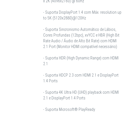
x 2K (4096x2160) @ 60Hz
- Suporta DisplayPort 1.4 com Máx. resolution up
to 5K (5120x2880)@120Hz
- Suporta Sincronismo Automático de Lábios,
Cores Profundas (12bpc), xvYCC e HBR (High Bit
Rate Audio / Áudio de Alto Bit Rate) com HDMI
2.1 Port (Monitor HDMI compatível necessário)
- Suporta HDR (High Dynamic Range) com HDMI
2.1
- Suporta HDCP 2.3 com HDMI 2.1 e DisplayPort
1.4 Ports
- Suporta 4K Ultra HD (UHD) playback com HDMI
2.1 e DisplayPort 1.4 Ports
- Suporta Microsoft® PlayReady