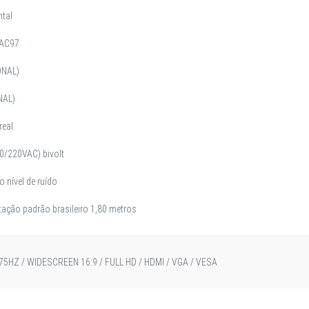
ntal
 AC97
ONAL)
NAL)
real
0/220VAC) bivolt
o nível de ruído
ção padrão brasileiro 1,80 metros
5HZ / WIDESCREEN 16:9 / FULL HD / HDMI / VGA / VESA