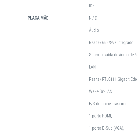
IDE
PLACA MÃE
N / D
Áudio
Realtek 662/897 integrado
Suporta saída de áudio de 6
LAN
Realtek RTL8111 Gigabit Eth
Wake-On-LAN
E/S do painel traseiro
1 porta HDMI,
1 porta D-Sub (VGA),