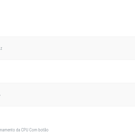
Hz
B
B
cionamento da CPU Com botão