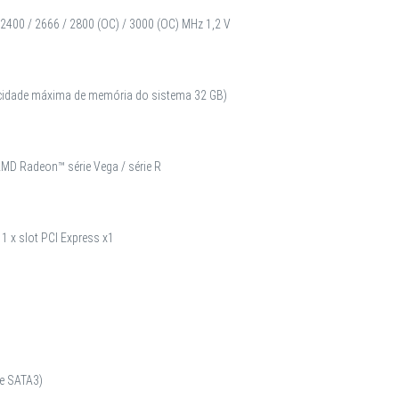
2400 / 2666 / 2800 (OC) / 3000 (OC) MHz 1,2 V
acidade máxima de memória do sistema 32 GB)
AMD Radeon™ série Vega / série R
 1 x slot PCI Express x1
 e SATA3)