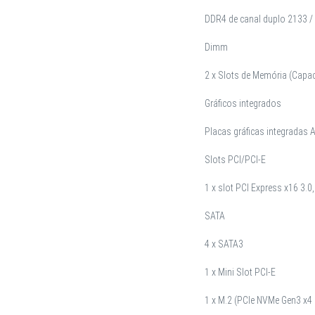
DDR4 de canal duplo 2133 / 
Dimm
2 x Slots de Memória (Cap
Gráficos integrados
Placas gráficas integradas 
Slots PCI/PCI-E
1 x slot PCI Express x16 3.0,
SATA
4 x SATA3
1 x Mini Slot PCI-E
1 x M.2 (PCIe NVMe Gen3 x4