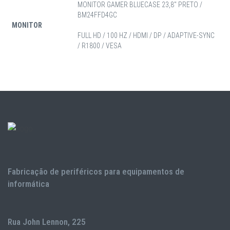
MONITOR GAMER BLUECASE 23,8" PRETO /
BM24FFD4GC
MONITOR
FULL HD / 100 HZ / HDMI / DP / ADAPTIVE-SYNC
/ R1800 / VESA
Fabricação de periféricos para equipamentos de
informática
Rua John Lennon, 225