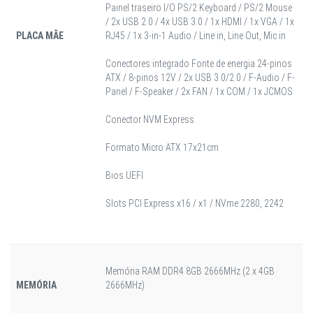
Painel traseiro I/O PS/2 Keyboard / PS/2 Mouse
/ 2x USB 2.0 / 4x USB 3.0 / 1x HDMI / 1x VGA / 1x
PLACA MÃE
RJ45 / 1x 3-in-1 Audio / Line in, Line Out, Mic in
Conectores integrado Fonte de energia 24-pinos
ATX / 8-pinos 12V / 2x USB 3.0/2.0 / F-Audio / F-
Panel / F-Speaker / 2x FAN / 1x COM / 1x JCMOS
Conector NVM Express
Formato Micro ATX 17x21cm
Bios UEFI
Slots PCI Express x16 / x1 / NVme 2280, 2242
Memória RAM DDR4 8GB 2666MHz (2 x 4GB
MEMÓRIA
2666MHz)