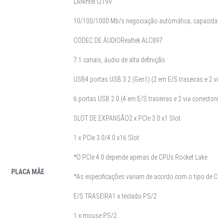
LAN
Intel I219V
10/100/1000 Mb/s negociação automática, capacidad
CODEC DE ÁUDIO
Realtek ALC897
7.1 canais, áudio de alta definição
USB
4 portas USB 3.2 (Gen1) (2 em E/S traseiras e 2 v
6 portas USB 2.0 (4 em E/S traseiras e 2 via conector
SLOT DE EXPANSÃO
2 x PCIe 3.0 x1 Slot
1 x PCle 3.0/4.0 x16 Slot
*O PCle 4.0 depende apenas de CPUs Rocket Lake.
PLACA MÃE
*As especificações variam de acordo com o tipo de 
E/S TRASEIRA
1 x teclado PS/2
1 x mouse PS/2