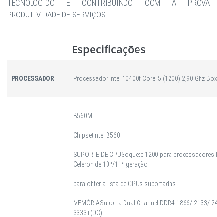
TECNOLÓGICO E CONTRIBUINDO COM A PROVA
PRODUTIVIDADE DE SERVIÇOS.
Especificações
PROCESSADOR
Processador Intel 10400f Core I5 (1200) 2,90 Ghz Bo
B560M
Chipset
Intel B560
SUPORTE DE CPU
Soquete 1200 para processadores I
Celeron de 10ª/11ª geração
para obter a lista de CPUs suportadas.
MEMÓRIA
Suporta Dual Channel DDR4 1866/ 2133/ 2
3333+(OC)