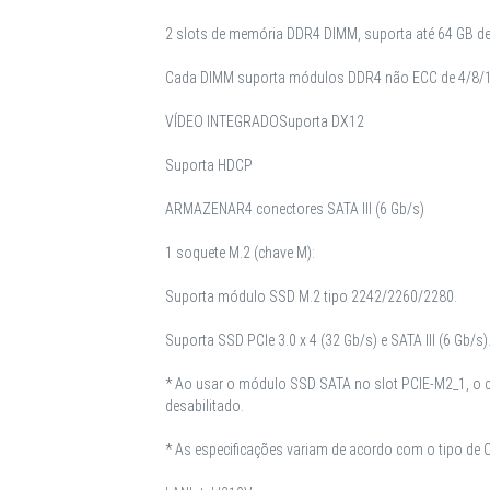
2 slots de memória DDR4 DIMM, suporta até 64 GB d
Cada DIMM suporta módulos DDR4 não ECC de 4/8/1
VÍDEO INTEGRADO
Suporta DX12
Suporta HDCP
ARMAZENAR
4 conectores SATA III (6 Gb/s)
1 soquete M.2 (chave M):
Suporta módulo SSD M.2 tipo 2242/2260/2280.
Suporta SSD PCIe 3.0 x 4 (32 Gb/s) e SATA III (6 Gb/s)
* Ao usar o módulo SSD SATA no slot PCIE-M2_1, o 
desabilitado.
* As especificações variam de acordo com o tipo de 