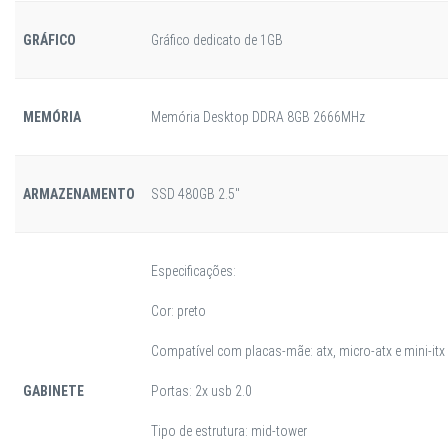
GRÁFICO
Gráfico dedicato de 1GB
MEMÓRIA
Memória Desktop DDRA 8GB 2666MHz
ARMAZENAMENTO
SSD 480GB 2.5"
Especificações:
Cor: preto
Compatível com placas-mãe: atx, micro-atx e mini-itx
GABINETE
Portas: 2x usb 2.0
Tipo de estrutura: mid-tower