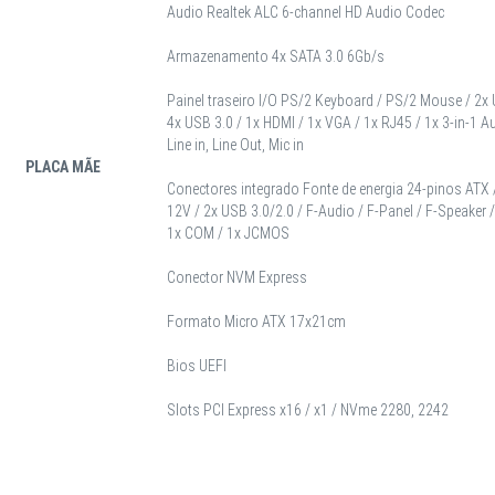
Audio Realtek ALC 6-channel HD Audio Codec
Armazenamento 4x SATA 3.0 6Gb/s
Painel traseiro I/O PS/2 Keyboard / PS/2 Mouse / 2x 
4x USB 3.0 / 1x HDMI / 1x VGA / 1x RJ45 / 1x 3-in-1 A
Line in, Line Out, Mic in
PLACA MÃE
Conectores integrado Fonte de energia 24-pinos ATX 
12V / 2x USB 3.0/2.0 / F-Audio / F-Panel / F-Speaker /
1x COM / 1x JCMOS
Conector NVM Express
Formato Micro ATX 17x21cm
Bios UEFI
Slots PCI Express x16 / x1 / NVme 2280, 2242