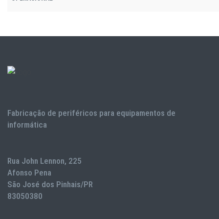
Fabricação de periféricos para equipamentos de
informática
Rua John Lennon, 225
Afonso Pena
São José dos Pinhais/PR
83050380