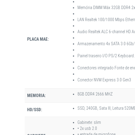
Memória DIMM Máx 32GB DDR4 2
LAN Realtek 100/1000 Mbps Ether
Audio Realtek ALC 6-channel HD 
PLACA MAE:
Armazenamento 4x SATA 3.0 6Gb/
Painel traseiro I/O PS/2 Keyboard /
Conectores integrado Fonte de ene
Conector NVM Express 3.0 Gen3
8GB DDR4 2666 MHZ
MEMORIA:
SSD, 240GB, Sata III, Leitura 52
HD/SSD:
Gabinete: slim
• 2x usb 2.0
• entrada de microfone