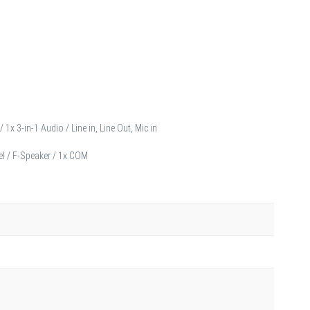
x 3-in-1 Audio / Line in, Line Out, Mic in
el / F-Speaker / 1x COM