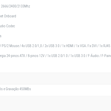
x 2666/2400/2133Mhz
net Onboard
Audio Codec
s
 PS/2 Mouse / 4x USB 2.0/1,0 / 2x USB 3.0 / 1x HDMI / 1x VGA /1x DVI / 1x RJ45 / 1
rgia 24-pinos ATX / 8-pinos 12V / 1x USB 2.0/1.0 / 1x USB 3.0 / F-Áudio / F-Pain
0MBs e Gravação 450MBs