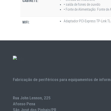
GABINETE:
• saída de fones de ouvido
• Fonte de Alimentação: Fonte de 
Adaptador PCI-Express TP-Link 
WIFI:
Fabricação de periféricos para equipamentos de inform
Rua John Lennon, 225
Afonso Pena
São José dos Pinhais/PR