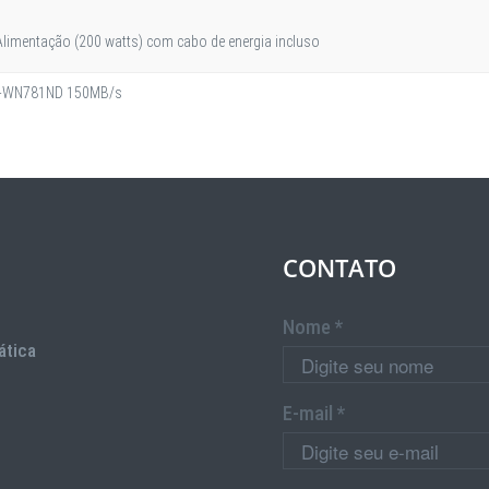
Alimentação (200 watts) com cabo de energia incluso
TL-WN781ND 150MB/s
CONTATO
Nome *
ática
E-mail *