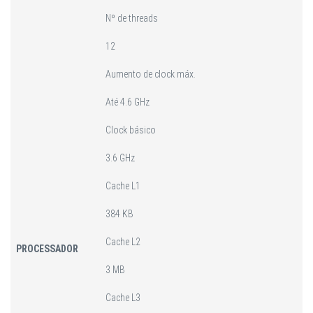
Nº de threads
12
Aumento de clock máx.
Até 4.6 GHz
Clock básico
3.6 GHz
Cache L1
384 KB
Cache L2
PROCESSADOR
3 MB
Cache L3