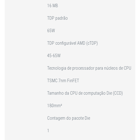
16 MB
TDP padrão
65W
TDP configurável AMD (cTDP)
45-65W
Tecnologia de processador para núcleos de CPU
TSMC 7nm FinFET
Tamanho da CPU de computação Die (CCD)
180mm²
Contagem do pacote Die
1