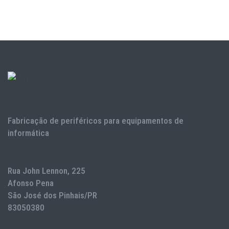
Fabricação de periféricos para equipamentos de
informática
Rua John Lennon, 225
Afonso Pena
São José dos Pinhais/PR
83050380