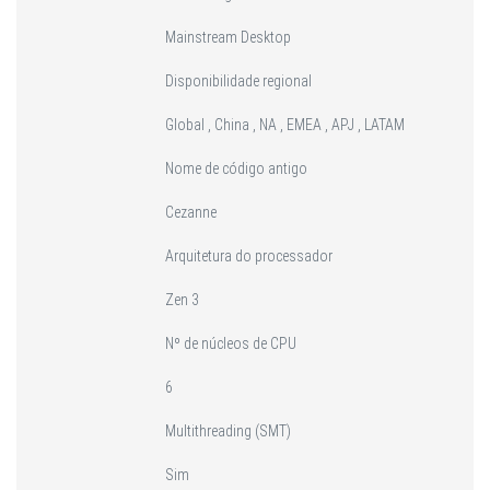
Mainstream Desktop
Disponibilidade regional
Global , China , NA , EMEA , APJ , LATAM
Nome de código antigo
Cezanne
Arquitetura do processador
Zen 3
Nº de núcleos de CPU
6
Multithreading (SMT)
Sim