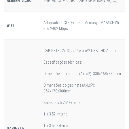
ALIMENTAÇÃO
PRETA(ACOMPANHA CABO DE ALIMENTAÇÃO)
Adaptador PCI E-Express Mercusys MA86XE Wi-
WIFI
Fi 6 2402 Mbps
GABINETE CM-3L22 Preto c/2 USB+ HD Audio
Especificações técnicas:
Dimensões do chassi (AxLxP): 330x168x330mm
Dimensões do gabinete (AxLxP):
354x170x360mm
Baias: 2 x 5.25” Externa
1 x 3.5? Interna
1 x 3.5? Externa
GABINETE