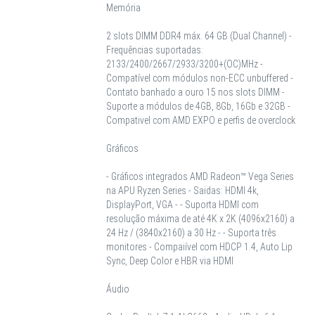
Memória
2 slots DIMM DDR4 máx. 64 GB (Dual Channel) -
Frequências suportadas:
2133/2400/2667/2933/3200+(OC)MHz -
Compatível com módulos non-ECC unbuffered -
Contato banhado a ouro 15 nos slots DIMM -
Suporte a módulos de 4GB, 8Gb, 16Gb e 32GB -
Compativel com AMD EXPO e perfis de overclock
Gráficos
- Gráficos integrados AMD Radeon™ Vega Series
na APU Ryzen Series - Saidas: HDMI 4k,
DisplayPort, VGA - - Suporta HDMI com
resolução máxima de até 4K x 2K (4096x2160) a
24 Hz / (3840x2160) a 30 Hz - - Suporta três
monitores - Compaiível com HDCP 1.4, Auto Lip
Sync, Deep Color e HBR via HDMI
Áudio