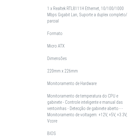
1 x Realtek RTL8111H Ethernet, 10/100/1000
Mbps Gigabit Lan, Suporte a duplex completo/
parcial
Formato
Micro ATX
Dimensões
220mm x 226mm
Monitoramento de Hardware
Monitoramento de temperatura do CPU e
gabinete - Controle inteligente e manual das
ventoinhas - Detecção de gabinete aberto - -
Monitoramento de voltagem: +12V, +5V, +3.3V,
Vcore
BIOS