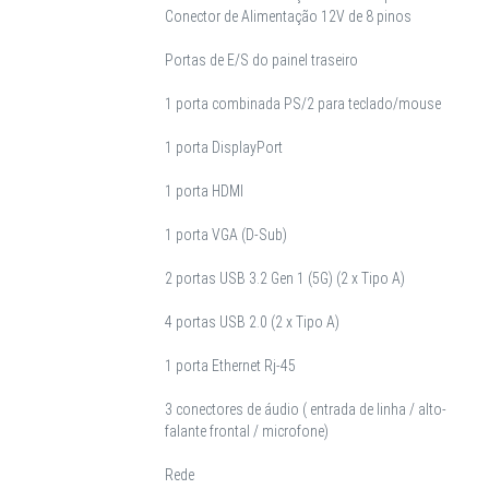
Conector de Alimentação 12V de 8 pinos
Portas de E/S do painel traseiro
1 porta combinada PS/2 para teclado/mouse
1 porta DisplayPort
1 porta HDMI
1 porta VGA (D-Sub)
2 portas USB 3.2 Gen 1 (5G) (2 x Tipo A)
4 portas USB 2.0 (2 x Tipo A)
1 porta Ethernet Rj-45
3 conectores de áudio ( entrada de linha / alto-
falante frontal / microfone)
Rede