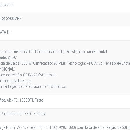
ndows 11
16GB 3200MHZ
TA III;
de acionamento da CPU Com botão de liga/desliga no painel frontal
 Áudio AC97
cia de Saída: 500 W; Certificação: 80 Plus; Tecnologia: PFC Ativo; Tensão de Ent
PICIONAL)
co de tensão (110/220VAC) bivolt.
 baixo nível de ruído
mentação padrão brasileiro 1,80 metros
fice, ABNT2, 1000DPI, Preto
rofessional - ESD - vitalícia
Vga+hdmi Vx240x Tela LED Full HD (1920x1080) com taxa de atualização de 60Hz