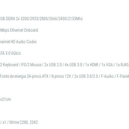
2GB DDR4 2x 3200/2933/2800/2666/2400/2133Mhz
 Mbps Ethernet Onboard
channel HD Audio Codec
TA 3.0 6Gb/s
/2 Keyboard / PS/2 Mouse / 2x USB 2.0 / 4x USB 3.0 / 1x HDMI / 1x VGA / 1x RJ45 / 
Fonte de energia 24-pinos ATX / 8-pinos 12V / 2x USB 3.0/2.0 / F-Audio / F-Pane
7x21cm
 / x1 / NVme 2280, 2242