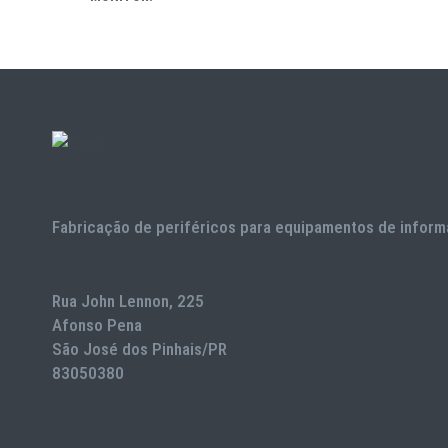
Fabricação de periféricos para equipamentos de inform
Rua John Lennon, 225
Afonso Pena
São José dos Pinhais/PR
83050380