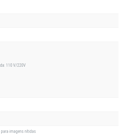
rada: 110 V/220V
 para imagens nítidas