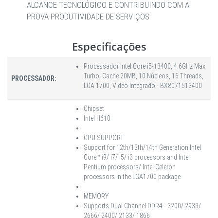
ALCANCE TECNOLÓGICO E CONTRIBUINDO COM A
PROVA PRODUTIVIDADE DE SERVIÇOS
Especificações
Processador Intel Core i5-13400, 4.6GHz Max
Turbo, Cache 20MB, 10 Núcleos, 16 Threads,
PROCESSADOR:
LGA 1700, Vídeo Integrado - BX8071513400
Chipset
Intel H610
CPU SUPPORT
Support for 12th/13th/14th Generation Intel
Core™ i9/ i7/ i5/ i3 processors and Intel
Pentium processors/ Intel Celeron
processors in the LGA1700 package
MEMORY
Supports Dual Channel DDR4 - 3200/ 2933/
2666/ 2400/ 2133/ 1866