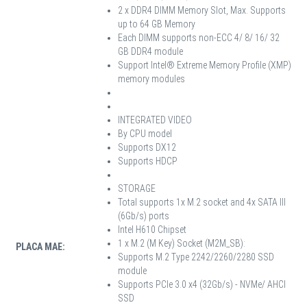
2 x DDR4 DIMM Memory Slot, Max. Supports
up to 64 GB Memory
Each DIMM supports non-ECC 4/ 8/ 16/ 32
GB DDR4 module
Support Intel® Extreme Memory Profile (XMP)
memory modules
INTEGRATED VIDEO
By CPU model
Supports DX12
Supports HDCP
STORAGE
Total supports 1x M.2 socket and 4x SATA III
(6Gb/s) ports
Intel H610 Chipset
1 x M.2 (M Key) Socket (M2M_SB):
PLACA MAE:
Supports M.2 Type 2242/2260/2280 SSD
module
Supports PCIe 3.0 x4 (32Gb/s) - NVMe/ AHCI
SSD