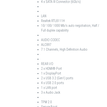
4 x SATA III Connector (6Gb/s)
LAN
Realtek RTL8111H
10/ 100/ 1000 Mb/s auto negotiation, Half /
Full duplex capability
AUDIO CODEC
ALC897
7.1 Channels, High Definition Audio
REAR I/O
2 x HDMI® Port
1 x DisplayPort
2 x USB 3.2 (Gen1) ports
4 x USB 2.0 ports
1 x LAN port
3 x Audio Jack
TPM 2.0
Secure Boot