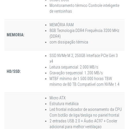
Monitoramento térmico Controle inteligente
de ventoinhas
MEMÓRIA RAM
8GB Tecnologia DDR4 Frequência 3200 MHz
MEMORIA:
(DDR4)
com dissipação térmica
SSD NVMe M.2, 250GB Interface PCIe Gen 3
x4
Leitura sequencial: 2.000 MB/s
HD/SSD:
Gravação sequencial: 1.200 MB/s
MTBF mínimo de 1.500.000 horas TBW
mínimo de 80 TB Compatível com NVMe 1.4
Micro ATX
Estrutura metálica
Led frontal indicador de acionamento da CPU
Com botão de liga/desliga no painel frontal
2 entradas USB 2.0 + Áudio AC97 + Cooler
adicional para melhor ventilaçao