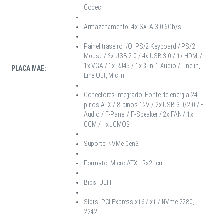
Codec
Armazenamento: 4x SATA 3.0 6Gb/s
Painel traseiro I/O: PS/2 Keyboard / PS/2
Mouse / 2x USB 2.0 / 4x USB 3.0 / 1x HDMI /
1x VGA / 1x RJ45 / 1x 3-in-1 Audio / Line in,
PLACA MAE:
Line Out, Mic in
Conectores integrado: Fonte de energia 24-
pinos ATX / 8-pinos 12V / 2x USB 3.0/2.0 / F-
Audio / F-Panel / F-Speaker / 2x FAN / 1x
COM / 1x JCMOS
Suporte: NVMe Gen3
Formato: Micro ATX 17x21cm
Bios: UEFI
Slots: PCI Express x16 / x1 / NVme 2280,
2242