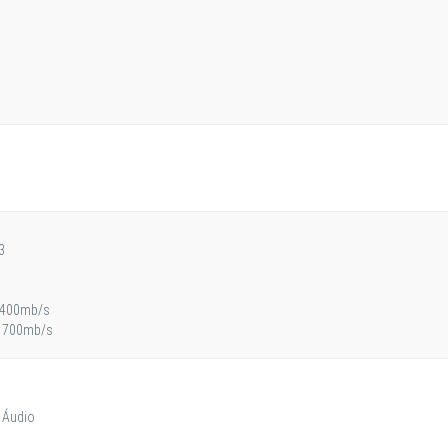
3
 2400mb/s
: 1700mb/s
 Áudio