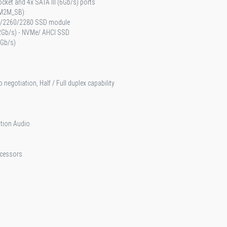
cket and 4x SATA III (6Gb/s) ports
(M2M_SB):
2/2260/2280 SSD module
32Gb/s) - NVMe/ AHCI SSD
6Gb/s)
negotiation, Half / Full duplex capability
ition Audio
ocessors