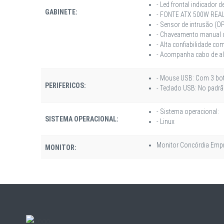
- Led frontal indicador
GABINETE:
- FONTE ATX 500W REAL
- Sensor de intrusão (O
- Chaveamento manual d
- Alta confiabilidade com
- Acompanha cabo de al
- Mouse USB: Com 3 bot
PERIFERICOS:
- Teclado USB: No padr
- Sistema operacional:
SISTEMA OPERACIONAL:
- Linux
Monitor Concórdia Empr
MONITOR: