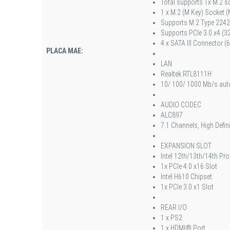
Total supports 1x M.2 so
1 x M.2 (M Key) Socket 
Supports M.2 Type 224
Supports PCIe 3.0 x4 (
4 x SATA III Connector (
PLACA MAE:
LAN
Realtek RTL8111H
10/ 100/ 1000 Mb/s auto 
AUDIO CODEC
ALC897
7.1 Channels, High Defin
EXPANSION SLOT
Intel 12th/13th/14th Pr
1x PCIe 4.0 x16 Slot
Intel H610 Chipset
1x PCIe 3.0 x1 Slot
REAR I/O
1 x PS2
1 x HDMI® Port