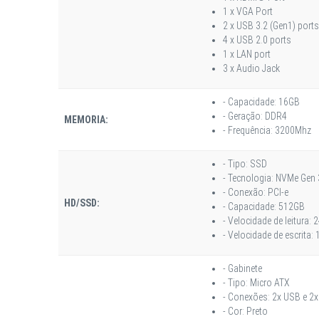
1 x VGA Port
2 x USB 3.2 (Gen1) ports
4 x USB 2.0 ports
1 x LAN port
3 x Audio Jack
- Capacidade: 16GB
- Geração: DDR4
MEMORIA:
- Frequência: 3200Mhz
- Tipo: SSD
- Tecnologia: NVMe Gen 
- Conexão: PCI-e
HD/SSD:
- Capacidade: 512GB
- Velocidade de leitura:
- Velocidade de escrita
- Gabinete
- Tipo: Micro ATX
- Conexões: 2x USB e 2x
- Cor: Preto