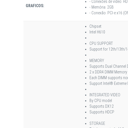
- Conexões de vídeo: HD
GRAFICOS:
- Memória: 2GB
- Conexão: PCI-e x16 (O
Chipset
Intel H610
CPU SUPPORT
Support for 12th/13th/14
MEMORY
Supports Dual Channel 
2 x DDR4 DIMM Memory S
Each DIMM supports no
Support Intel® Extreme
INTEGRATED VIDEO
By CPU model
Supports DX12
Supports HDCP
STORAGE