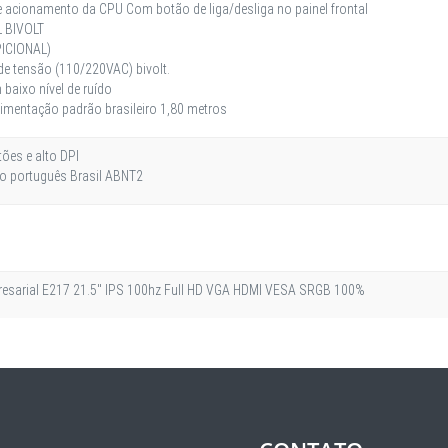
 de acionamento da CPU Com botão de liga/desliga no painel frontal
 BIVOLT
PICIONAL)
e tensão (110/220VAC) bivolt.
 baixo nível de ruído
imentação padrão brasileiro 1,80 metros
ões e alto DPI
ão português Brasil ABNT2
esarial E217 21.5'' IPS 100hz Full HD VGA HDMI VESA SRGB 100%