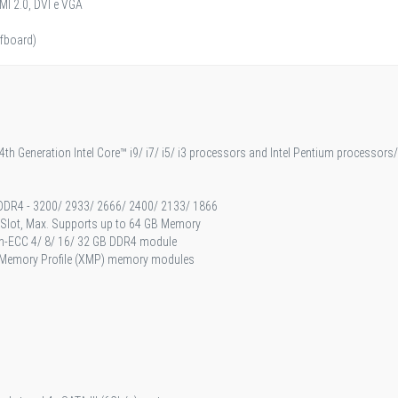
MI 2.0, DVI e VGA
ffboard)
th Generation Intel Core™ i9/ i7/ i5/ i3 processors and Intel Pentium processors
DDR4 - 3200/ 2933/ 2666/ 2400/ 2133/ 1866
lot, Max. Supports up to 64 GB Memory
n-ECC 4/ 8/ 16/ 32 GB DDR4 module
 Memory Profile (XMP) memory modules