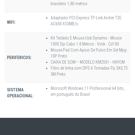
brasileiro 1,80 metros
Adaptador PCI-Express TP-Link Archer T2E
WIFI:
AC600 433MB/s
Kit Teclado E Mouse Usb Dynamic - Mouse
1000 Dpi Cabo 1.8 Metros - Vinik - Cd100
Mouse Pad Com Apoio De Pulso Em Gel Mpg-
10P Preto
PERIFERICOS:
CAIXA DE SOM – MODELO KM2501 - HAYOM
Filtro de linha com DPS 6 Tomadas Pp 3X0,75
3M Preto
Microsoft Windows 11 Professional 64 bits,
SISTEMA
em português do Brasil
OPERACIONAL: