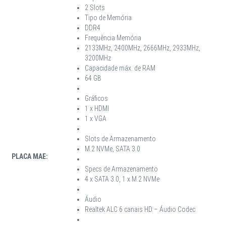
2 Slots
Tipo de Memória
DDR4
Frequência Memória
2133MHz, 2400MHz, 2666MHz, 2933MHz,
3200MHz
Capacidade máx. de RAM
64 GB
Gráficos
1 x HDMI
1 x VGA
Slots de Armazenamento
M.2 NVMe, SATA 3.0
PLACA MAE:
Specs de Armazenamento
4 x SATA 3.0, 1 x M.2 NVMe
Áudio
Realtek ALC 6 canais HD – Áudio Codec