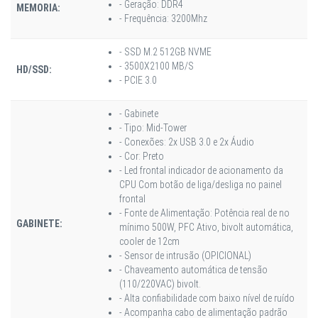
- Geração: DDR4
MEMORIA:
- Frequência: 3200Mhz
- SSD M.2 512GB NVME
- 3500X2100 MB/S
HD/SSD:
- PCIE 3.0
- Gabinete
- Tipo: Mid-Tower
- Conexões: 2x USB 3.0 e 2x Áudio
- Cor: Preto
- Led frontal indicador de acionamento da
CPU Com botão de liga/desliga no painel
frontal
- Fonte de Alimentação: Potência real de no
GABINETE:
mínimo 500W, PFC Ativo, bivolt automática,
cooler de 12cm
- Sensor de intrusão (OPICIONAL)
- Chaveamento automática de tensão
(110/220VAC) bivolt.
- Alta confiabilidade com baixo nível de ruído
- Acompanha cabo de alimentação padrão