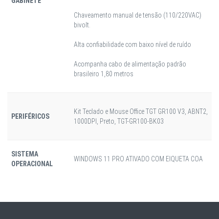
GABINETE
Chaveamento manual de tensão (110/220VAC)
bivolt.
Alta confiabilidade com baixo nível de ruído
Acompanha cabo de alimentação padrão
brasileiro 1,80 metros
Kit Teclado e Mouse Office TGT GR100 V3, ABNT2,
PERIFÉRICOS
1000DPI, Preto, TGT-GR100-BK03
SISTEMA
WINDOWS 11 PRO ATIVADO COM EIQUETA COA
OPERACIONAL