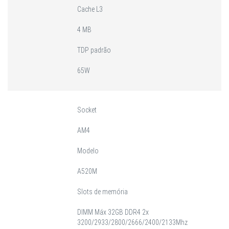
Cache L3
4 MB
TDP padrão
65W
Socket
AM4
Modelo
A520M
Slots de memória
DIMM Máx 32GB DDR4 2x
3200/2933/2800/2666/2400/2133Mhz