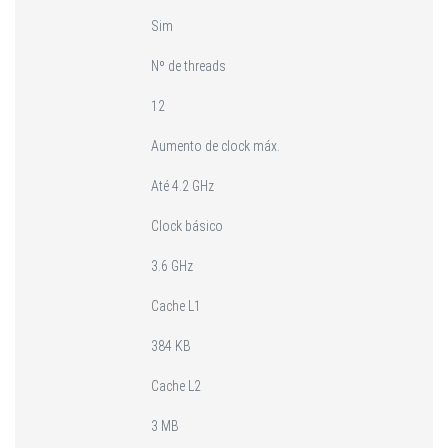
Sim
Nº de threads
12
Aumento de clock máx.
Até 4.2 GHz
Clock básico
3.6 GHz
Cache L1
384 KB
Cache L2
3 MB