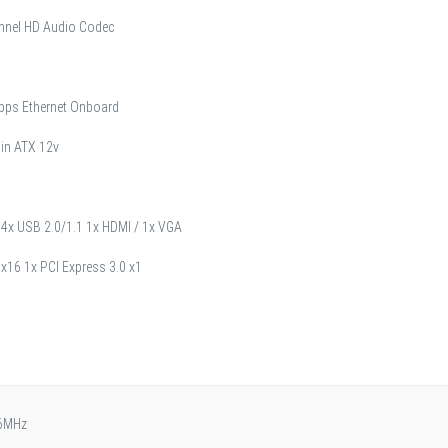
annel HD Audio Codec
bps Ethernet Onboard
pin ATX 12v
 4x USB 2.0/1.1 1x HDMI / 1x VGA
 x16 1x PCI Express 3.0 x1
6MHz