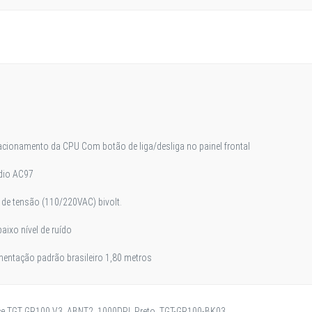
 acionamento da CPU Com botão de liga/desliga no painel frontal
udio AC97
de tensão (110/220VAC) bivolt.
aixo nível de ruído
entação padrão brasileiro 1,80 metros
ice TGT GR100 V3, ABNT2, 1000DPI, Preto, TGT-GR100-BK03