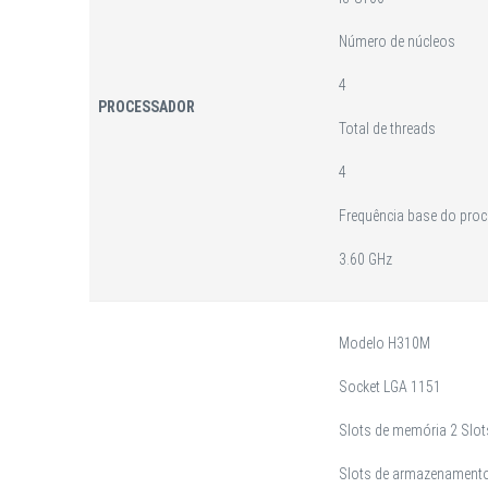
Número de núcleos
4
PROCESSADOR
Total de threads
4
Frequência base do pro
3.60 GHz
Modelo H310M
Socket LGA 1151
Slots de memória 2 Slo
Slots de armazenamento