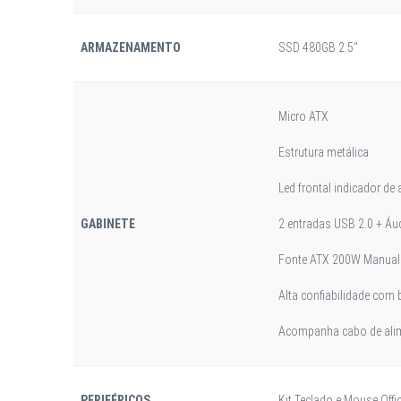
ARMAZENAMENTO
SSD 480GB 2.5"
Micro ATX
Estrutura metálica
Led frontal indicador de
GABINETE
2 entradas USB 2.0 + Á
Fonte ATX 200W Manual 
Alta confiabilidade com b
Acompanha cabo de alim
PERIFÉRICOS
Kit Teclado e Mouse Off