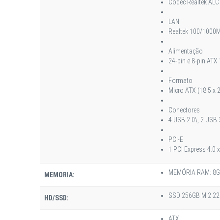
Codec Realtek ALC 
LAN
Realtek 100/1000
Alimentação
24-pin e 8-pin ATX
Formato
Micro ATX (18.5 x 
Conectores
4 USB 2.0\, 2 USB 3
PCI-E
1 PCI Express 4.0 x
MEMÓRIA RAM: 8G
MEMORIA:
SSD 256GB M.2 2
HD/SSD:
ATX