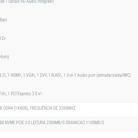
de 7 canais HD Audio integrado
Mbps
 12v
24cm)
.2\, 1 HDMI\, 1 VGA\, 1 DVI\ 1 RJ45\, 1 3-in-1 Audio port (entrada/saída/MIC)
16\, 1 PCI Express 3.0 x1
B DDR4 (1X8GB), FREQUÊNCIA DE 3200MHZ.
280 NVME PCIE 3.0 LEITURA 2300MB/S GRAVACAO 1100MB/S