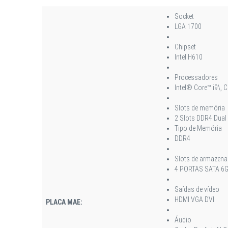
Socket
LGA 1700
Chipset
Intel H610
Processadores
Intel® Core™ i9\, 
Slots de memória
2 Slots DDR4 Dual
Tipo de Memória
DDR4
Slots de armazen
4 PORTAS SATA 6GB/
Saídas de vídeo
HDMI VGA DVI
PLACA MAE:
Áudio