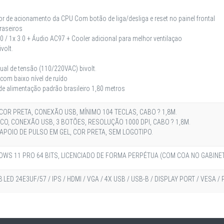
dor de acionamento da CPU Com botão de liga/desliga e reset no painel frontal
raseiros
0 / 1x 3.0 + Áudio AC97 + Cooler adicional para melhor ventilaçao
volt.
o
l de tensão (110/220VAC) bivolt.
 com baixo nível de ruído
 alimentação padrão brasileiro 1,80 metros
COR PRETA, CONEXÃO USB, MÍNIMO 104 TECLAS, CABO ? 1,8M.
CO, CONEXÃO USB, 3 BOTÕES, RESOLUÇÃO 1000 DPI, CABO ? 1,8M.
APOIO DE PULSO EM GEL, COR PRETA, SEM LOGOTIPO.
WS 11 PRO 64 BITS, LICENCIADO DE FORMA PERPÉTUA (COM COA NO GABINE
LED 24E3UF/57 / IPS / HDMI / VGA / 4X USB / USB-B / DISPLAY PORT / VESA / 