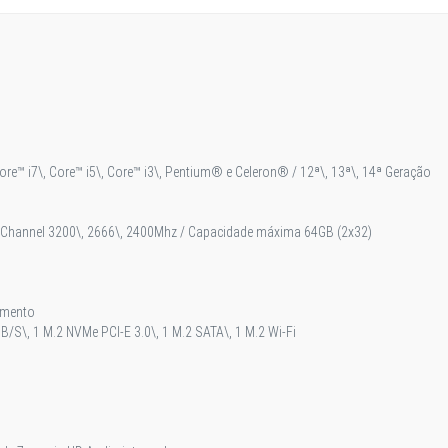
Core™ i7\, Core™ i5\, Core™ i3\, Pentium® e Celeron® / 12ª\, 13ª\, 14ª Geração
 Channel 3200\, 2666\, 2400Mhz / Capacidade máxima 64GB (2x32)
amento
S\, 1 M.2 NVMe PCI-E 3.0\, 1 M.2 SATA\, 1 M.2 Wi-Fi