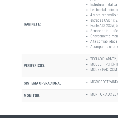
Estrutura metálica
Led frontal indica
4 slots expansão t
entradas USB 1x 2.
GABINETE:
Fonte ATX 230W, bi
Sensor de intrusã
Chaveamento manua
Alta confiabilidade
Acompanha cabo de
TECLADO: ABNT2, 
MOUSE: TIPO ÓPTI
PERIFERICOS:
MOUSE PAD: COM 
MICROSOFT WINDO
SISTEMA OPERACIONAL:
MONITOR AOC 23,8 
MONITOR: