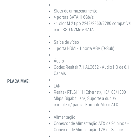
Slots de armazenamento
4 portas SATA III 6Gb/s
- 1 slot M.2 tipo 2242/2260/2280 compatível
com SSD NVMe e SATA
Saída de vídeo
1 porta HDMI - 1 porta VGA (D-Sub)
Áudio
Codec Realtek 7.1 ALC662 - Audio HD de 6.1
Canais
PLACA MAE:
LAN
Realtek RTL8111H Ethernet\, 10/100/1000
Mbps Gigabit Lan\, Suporte a duplex
completo/ parcial FormatoMicro ATX
Alimentação
Conector de Alimentação ATX de 24 pinos -
Conector de Alimentação 12V de 8 pinos