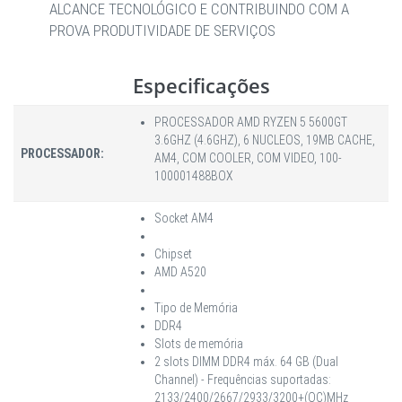
ALCANCE TECNOLÓGICO E CONTRIBUINDO COM A
PROVA PRODUTIVIDADE DE SERVIÇOS
Especificações
PROCESSADOR AMD RYZEN 5 5600GT
3.6GHZ (4.6GHZ), 6 NUCLEOS, 19MB CACHE,
PROCESSADOR:
AM4, COM COOLER, COM VIDEO, 100-
100001488BOX
Socket AM4
Chipset
AMD A520
Tipo de Memória
DDR4
Slots de memória
2 slots DIMM DDR4 máx. 64 GB (Dual
Channel) - Frequências suportadas:
2133/2400/2667/2933/3200+(OC)MHz