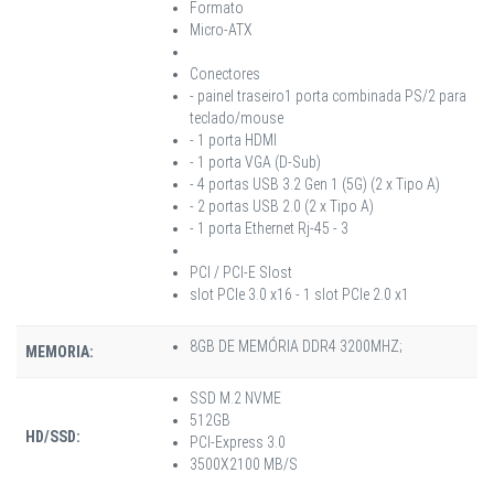
Formato
Micro-ATX
Conectores
- painel traseiro1 porta combinada PS/2 para
teclado/mouse
- 1 porta HDMI
- 1 porta VGA (D-Sub)
- 4 portas USB 3.2 Gen 1 (5G) (2 x Tipo A)
- 2 portas USB 2.0 (2 x Tipo A)
- 1 porta Ethernet Rj-45 - 3
PCI / PCI-E Slost
slot PCIe 3.0 x16 - 1 slot PCIe 2.0 x1
8GB DE MEMÓRIA DDR4 3200MHZ;
MEMORIA:
SSD M.2 NVME
512GB
HD/SSD:
PCI-Express 3.0
3500X2100 MB/S