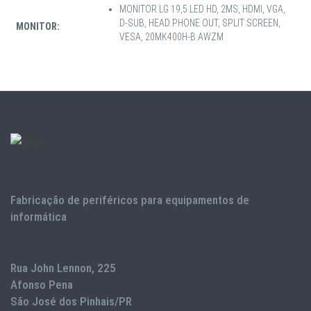
MONITOR LG 19,5 LED HD, 2MS, HDMI, VGA,
D-SUB, HEAD PHONE OUT, SPLIT SCREEN,
MONITOR:
VESA, 20MK400H-B.AWZM
Fabricação de periféricos para equipamentos de
informática
Rua John Lennon, 225
Afonso Pena
São José dos Pinhais/PR