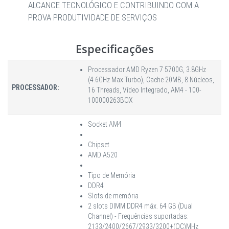
ALCANCE TECNOLÓGICO E CONTRIBUINDO COM A
PROVA PRODUTIVIDADE DE SERVIÇOS
Especificações
Processador AMD Ryzen 7 5700G, 3.8GHz
(4.6GHz Max Turbo), Cache 20MB, 8 Núcleos,
PROCESSADOR:
16 Threads, Vídeo Integrado, AM4 - 100-
100000263BOX
Socket AM4
Chipset
AMD A520
Tipo de Memória
DDR4
Slots de memória
2 slots DIMM DDR4 máx. 64 GB (Dual
Channel) - Frequências suportadas:
2133/2400/2667/2933/3200+(OC)MHz