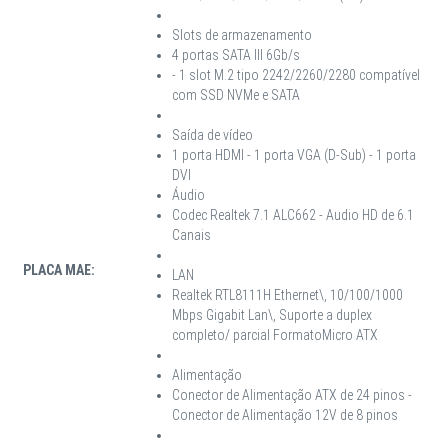
Slots de armazenamento
4 portas SATA III 6Gb/s
- 1 slot M.2 tipo 2242/2260/2280 compatível
com SSD NVMe e SATA
Saída de vídeo
1 porta HDMI - 1 porta VGA (D-Sub) - 1 porta
DVI
Áudio
Codec Realtek 7.1 ALC662 - Audio HD de 6.1
Canais
PLACA MAE:
LAN
Realtek RTL8111H Ethernet\, 10/100/1000
Mbps Gigabit Lan\, Suporte a duplex
completo/ parcial FormatoMicro ATX
Alimentação
Conector de Alimentação ATX de 24 pinos -
Conector de Alimentação 12V de 8 pinos