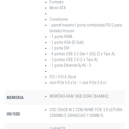
Formato
Micro-ATX
Conectores
- painel traseiro1 porta combinada PS/2 para
teclado/mouse
- 1 porta HDMI
- 1 porta VGA (D-Sub)
- 1 porta DVI
- 4 portas USB 3.2 Gen 1 (5G) (2 x Tipo A)
- 2 portas USB 2.0 (2 x Tipo A)
- 1 porta Ethernet Rj-45 - 3
PCI / PCI-E Slost
slot PCIe 3.0 x16 - 1 slot PCIe 2.0 x1
MEMÓRIA RAM: 8GB DDR4 2666MHZ;
MEMORIA:
SSD 256GB M.2 2280 NVME PCIE 3.0 LEITURA
HD/SSD:
2300MB/S GRAVACAO 1100MB/S
GABINETE