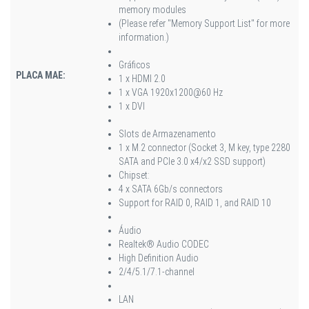
memory modules
(Please refer "Memory Support List" for more
information.)
Gráficos
PLACA MAE:
1 x HDMI 2.0
1 x VGA 1920x1200@60 Hz
1 x DVI
Slots de Armazenamento
1 x M.2 connector (Socket 3, M key, type 2280
SATA and PCIe 3.0 x4/x2 SSD support)
Chipset:
4 x SATA 6Gb/s connectors
Support for RAID 0, RAID 1, and RAID 10
Áudio
Realtek® Audio CODEC
High Definition Audio
2/4/5.1/7.1-channel
LAN