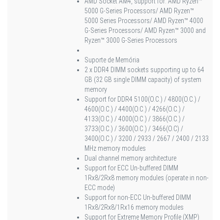
AMD Socket AM4, support for: AMD Ryzen™
5000 G-Series Processors/ AMD Ryzen™
5000 Series Processors/ AMD Ryzen™ 4000
G-Series Processors/ AMD Ryzen™ 3000 and
Ryzen™ 3000 G-Series Processors
Suporte de Memória
2 x DDR4 DIMM sockets supporting up to 64
GB (32 GB single DIMM capacity) of system
memory
Support for DDR4 5100(O.C.) / 4800(O.C.) /
4600(O.C.) / 4400(O.C.) / 4266(O.C.) /
4133(O.C.) / 4000(O.C.) / 3866(O.C.) /
3733(O.C.) / 3600(O.C.) / 3466(O.C) /
3400(O.C.) / 3200 / 2933 / 2667 / 2400 / 2133
MHz memory modules
Dual channel memory architecture
Support for ECC Un-buffered DIMM
1Rx8/2Rx8 memory modules (operate in non-
ECC mode)
Support for non-ECC Un-buffered DIMM
1Rx8/2Rx8/1Rx16 memory modules
Support for Extreme Memory Profile (XMP)