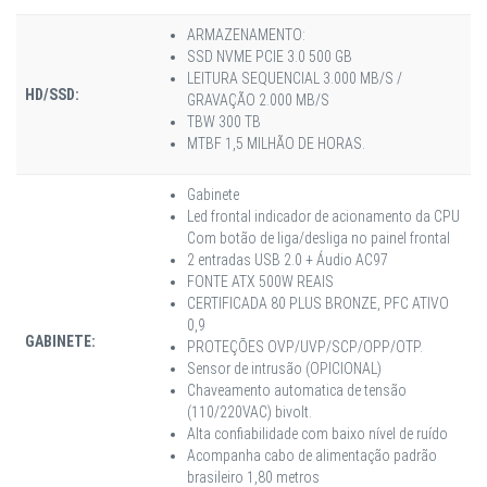
ARMAZENAMENTO:
SSD NVME PCIE 3.0 500 GB
LEITURA SEQUENCIAL 3.000 MB/S /
HD/SSD:
GRAVAÇÃO 2.000 MB/S
TBW 300 TB
MTBF 1,5 MILHÃO DE HORAS.
Gabinete
Led frontal indicador de acionamento da CPU
Com botão de liga/desliga no painel frontal
2 entradas USB 2.0 + Áudio AC97
FONTE ATX 500W REAIS
CERTIFICADA 80 PLUS BRONZE, PFC ATIVO
0,9
GABINETE:
PROTEÇÕES OVP/UVP/SCP/OPP/OTP.
Sensor de intrusão (OPICIONAL)
Chaveamento automatica de tensão
(110/220VAC) bivolt.
Alta confiabilidade com baixo nível de ruído
Acompanha cabo de alimentação padrão
brasileiro 1,80 metros