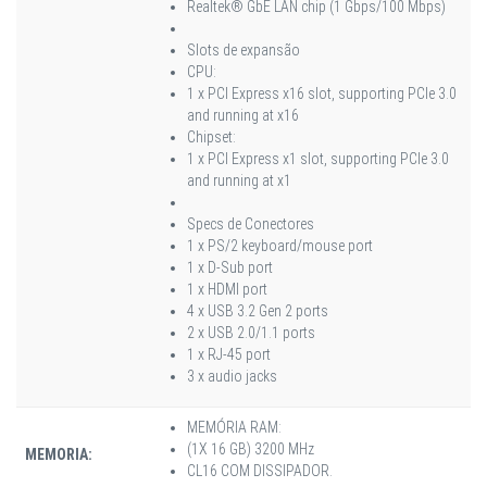
Realtek® GbE LAN chip (1 Gbps/100 Mbps)
Slots de expansão
CPU:
1 x PCI Express x16 slot, supporting PCIe 3.0
and running at x16
Chipset:
1 x PCI Express x1 slot, supporting PCIe 3.0
and running at x1
Specs de Conectores
1 x PS/2 keyboard/mouse port
1 x D-Sub port
1 x HDMI port
4 x USB 3.2 Gen 2 ports
2 x USB 2.0/1.1 ports
1 x RJ-45 port
3 x audio jacks
MEMÓRIA RAM:
(1X 16 GB) 3200 MHz
MEMORIA:
CL16 COM DISSIPADOR.