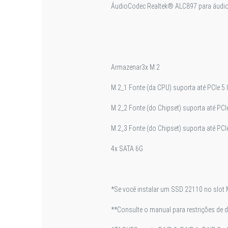
Áudio
Codec Realtek® ALC897 para áudio d
Armazenar
3x M.2
M.2_1 Fonte (da CPU) suporta até PCIe 5.
M.2_2 Fonte (do Chipset) suporta até PC
M.2_3 Fonte (do Chipset) suporta até PC
4x SATA 6G
*Se você instalar um SSD 22110 no slot
**Consulte o manual para restrições de d