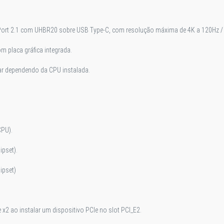
Port 2.1 com UHBR20 sobre USB Type-C, com resolução máxima de 4K a 120Hz /
 placa gráfica integrada.
iar dependendo da CPU instalada.
CPU).
ipset).
ipset)
 x2 ao instalar um dispositivo PCIe no slot PCI_E2.