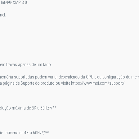
 Intel® XMP 3.0.
nel.
uem travas apenas de um lado.
 memória suportadas podem variar dependendo da CPU e da configuração da memór
a página de Suporte do produto ou visite https://www.msi.com/support/.
olução máxima de 8K a 60Hz*/**
ção máxima de 4K a 60Hz*/**