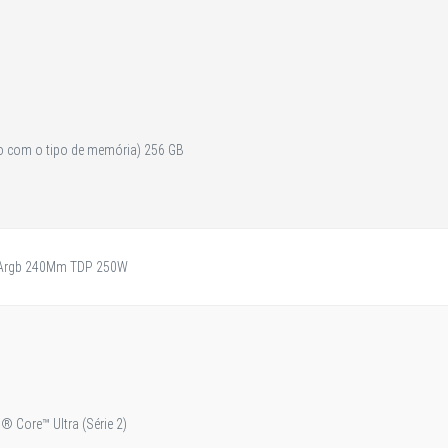
 com o tipo de memória) 256 GB
s
n Argb 240Mm TDP 250W
 Core™ Ultra (Série 2)