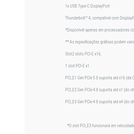
1x USB Type-C DisplayPort
Thunderbolt™ 4, compatível com Display
*Disponível apenas em processadores com
** As especificações gráficas podem var
Slot
2 slots PCI-E x16,
1 slot PCI-E x1.
PCI_E1 Gen PCIe 5.0 suporta até x16 (da 
PCI_E2 Gen PCIe 4.0 suporta até x1 (do ch
PCI_E3 Gen PCIe 4.0 suporta até x4 (do ch
. *O slot PCI_E3 funcionará em velocidade