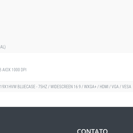
AL)
 AIOX 1000 DPI
9X1HVW BLUECASE - 75HZ / WIDESCREEN 16:9 / WXGA+ / HDMI / VGA / VESA
CONTATO