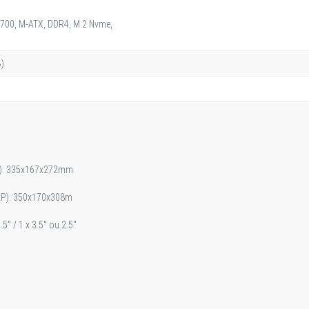
1700, M-ATX, DDR4, M.2 Nvme,
)
P): 335x167x272mm
xP): 350x170x308m
.5" / 1 x 3.5" ou 2.5"