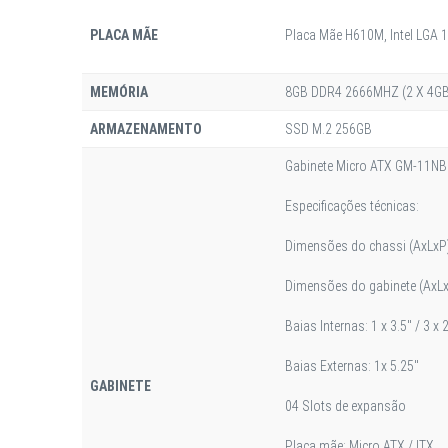
PLACA MÃE
Placa Mãe H610M, Intel LGA 
MEMÓRIA
8GB DDR4 2666MHZ (2 X 4GB
ARMAZENAMENTO
SSD M.2 256GB
Gabinete Micro ATX GM-11NB
Especificações técnicas:
Dimensões do chassi (AxLx
Dimensões do gabinete (AxL
Baias Internas: 1 x 3.5" / 3 x 2
Baias Externas: 1x 5.25"
GABINETE
04 Slots de expansão
Placa mãe: Micro ATX / ITX