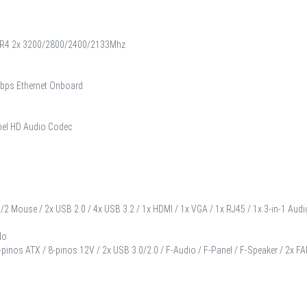
R4 2x 3200/2800/2400/2133Mhz
bps Ethernet Onboard
nel HD Audio Codec
 Mouse / 2x USB 2.0 / 4x USB 3.2 / 1x HDMI / 1x VGA / 1x RJ45 / 1x 3-in-1 Audio /
do
-pinos ATX / 8-pinos 12V / 2x USB 3.0/2.0 / F-Audio / F-Panel / F-Speaker / 2x 