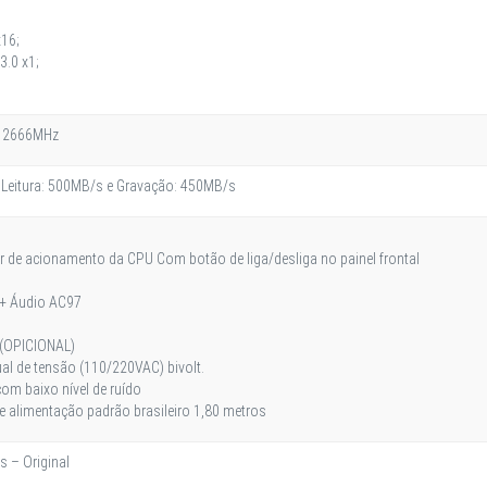
x16;
3.0 x1;
 2666MHz
 Leitura: 500MB/s e Gravação: 450MB/s
or de acionamento da CPU Com botão de liga/desliga no painel frontal
 + Áudio AC97
 (OPICIONAL)
 de tensão (110/220VAC) bivolt.
com baixo nível de ruído
alimentação padrão brasileiro 1,80 metros
s – Original