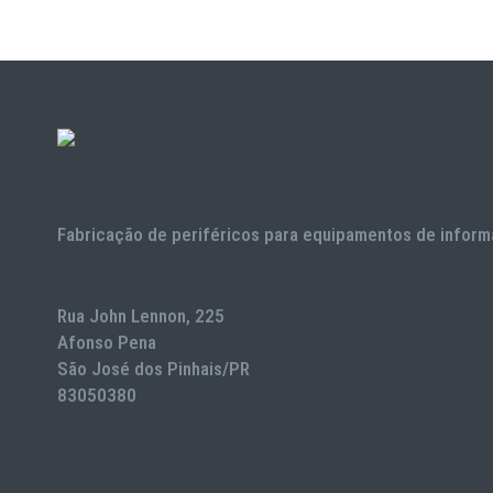
Fabricação de periféricos para equipamentos de inform
Rua John Lennon, 225
Afonso Pena
São José dos Pinhais/PR
83050380