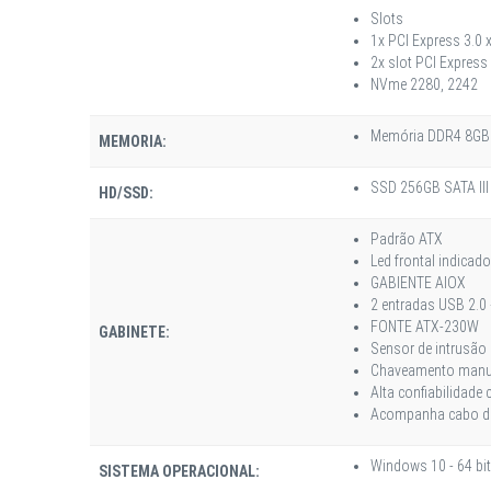
Slots
1x PCI Express 3.0 
2x slot PCI Express 
NVme 2280, 2242
Memória DDR4 8GB
MEMORIA:
SSD 256GB SATA III
HD/SSD:
Padrão ATX
Led frontal indicad
GABIENTE AIOX
2 entradas USB 2.0
FONTE ATX-230W
GABINETE:
Sensor de intrusão
Chaveamento manual
Alta confiabilidade 
Acompanha cabo de 
Windows 10 - 64 bit
SISTEMA OPERACIONAL: