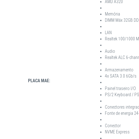
AMD A320
Memória
DIMM Máx 32GB DD
LAN
Realtek 100/1000 M
Audio
Realtek ALC 6-chan
Armazenamento
4x SATA 3.0 6Gb/s
PLACA MAE:
Painel traseiro I/O
PS/2 Keyboard / PS/2
Conectores integra
Fonte de energia 24
Conector
NVME Express