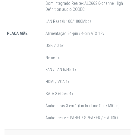
Som integrado Realtek ALC662 6-channel High
Definition audio CODEC
LAN Realtek 100/1000Mbps
PLACA MÃE
Alimentação 24-pin / 4-pin ATX 12v
USB 2.0 6x
Nvme 1x
FAN / LAN RJ45 1x
HDMI / VGA 1x
SATA 3 6Gb/s 4x
Áudio atrás 3 em 1 (Lin In / Line Out / MIC In)
Áudio frente F-PANEL / SPEAKER / F-AUDIO