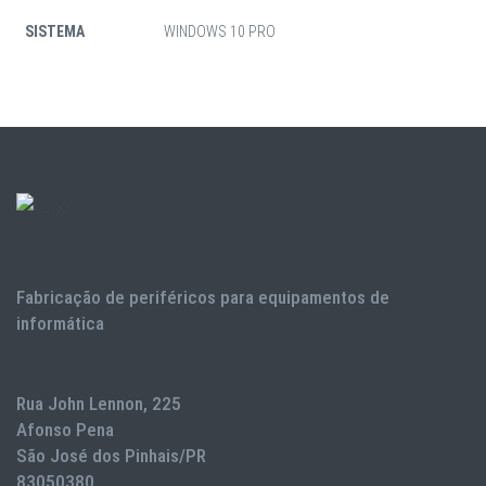
SISTEMA
WINDOWS 10 PRO
Fabricação de periféricos para equipamentos de
informática
Rua John Lennon, 225
Afonso Pena
São José dos Pinhais/PR
83050380