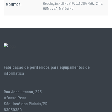
Resolução:Full HD (1920x1080) 75Hz, 2ms,
MONITOR:
HDMI/VGA, M215WHD
Fabricação de periféricos para equipamentos de
informática
Rua John Lennon, 225
Afonso Pena
São José dos Pinhais/PR
83050380