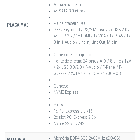
Armazenamento
4x SATA 3.0 6Gb/s
Painel traseiro I/O
PLACA MAE:
PS/2 Keyboard / PS/2 Mouse / 2x USB 2.0 /
4x USB 3.2 / 1x HDMI / 1x VGA / 1x RJ45 / 1x
3-in-1 Audio / Line in, Line Out, Mic in
Conectores integrado
Fonte de energia 24-pinos ATX / 8-pinos 12V
/ 2x USB 3.0/2.0 / F-Audio / F-Panel / F-
Speaker / 2x FAN / 1x COM / 1x JCMOS
Conector
NVME Express
Slots
1x PCI Express 3.0 x16;
2x slot PCI Express 3.0 x1;
NVme 2280, 2242
Memória DDR4 8GB 2666MHz (2X4GB)
MEMORIA: