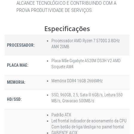
ALCANCE TECNOLÓGICO E CONTRIBUINDO COM A
PROVA PRODUTIVIDADE DE SERVIÇOS.
Especificações
Processador AMD Ryzen 7 5700G 3.8GHz
PROCESSADOR:
AM4 20MB
Placa Mãe Gigabyte A520M DS3H V2 AMD
PLACA MAE:
Soquete AM4
Memória DDR4 16GB 2666MHz
MEMORIA:
SSD, 960GB, 2.5, Sata III 6GB/s, Leitura 550
HD/SSD:
MB/s, Gravacao 500MB/s
Padrão ATX
Led frontal indicador de acionamento da CPU
Com botão de liga/desliga no painel frontal
GABIENTE AIOX