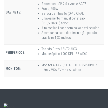
2 entradas USB 2.0 + Áudio AC97
Fonte, 500W
GABINETE:
Sensor de intrusão (OPICIONAL)
Chaveamento manual de tensão
(110/220VAC) bivolt.
Alta confiabilidade com baixo nível de ruído
Acompanha cabo de alimentação padrão
brasileiro 1,80 metros
Teclado Preto ABNT2 AIOX
PERIFERICOS:
Mouse óptico 1000 DPI USB AIOX
Monitor AOC 21,5 LED Full HD 22B3HMF /
MONITOR:
Hdmi / VGA / Vesa / AJ Altura