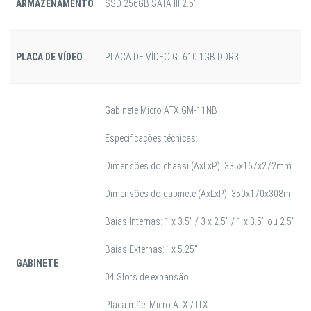
ARMAZENAMENTO
SSD 256GB SATA III 2.5"
PLACA DE VÍDEO
PLACA DE VÍDEO GT610 1GB DDR3
Gabinete Micro ATX GM-11NB
Especificações técnicas:
Dimensões do chassi (AxLxP): 335x167x272mm
Dimensões do gabinete (AxLxP): 350x170x308m
Baias Internas: 1 x 3.5" / 3 x 2.5" / 1 x 3.5" ou 2.5"
Baias Externas: 1x 5.25"
GABINETE
04 Slots de expansão
Placa mãe: Micro ATX / ITX