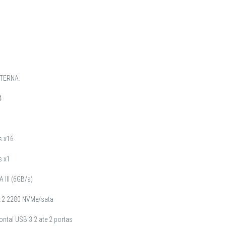
TERNA:
4
s x16
s x1
 III (6GB/s)
M.2 2280 NVMe/sata
ontal USB 3.2 ate 2 portas