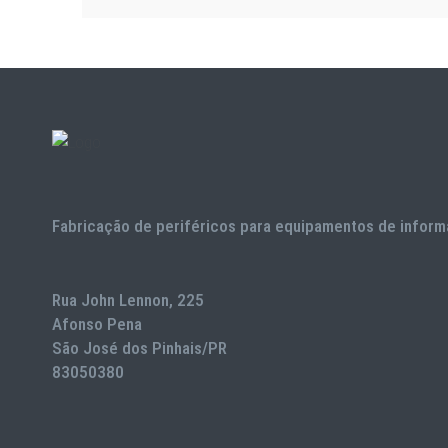
Fabricação de periféricos para equipamentos de inform
Rua John Lennon, 225
Afonso Pena
São José dos Pinhais/PR
83050380