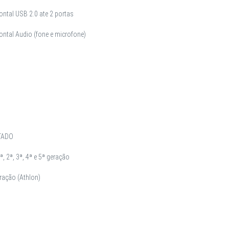
ontal USB 2.0 ate 2 portas
rontal Audio (fone e microfone)
TADO
, 2ª, 3ª, 4ª e 5ª geração
eração (Athlon)