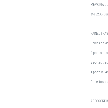
MEMORIA D
até 32GB Du
PAINEL TRA
Saídas de v
4 portas tra
2 portas tra
1 porta RJ-4
Conectores d
ACESSORIOS