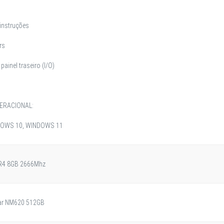
instruções
rs
 painel traseiro (I/O)
ERACIONAL:
NDOWS 10, WINDOWS 11
R4 8GB 2666Mhz
ar NM620 512GB