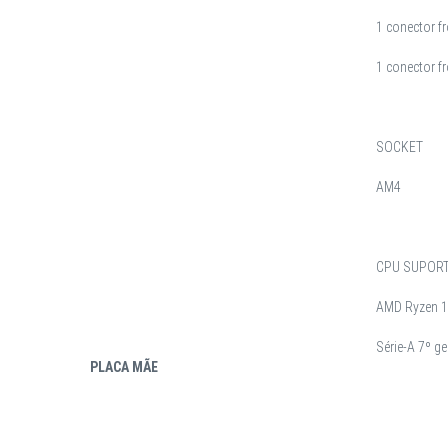
1 conector fr
1 conector f
SOCKET
AM4
CPU SUPOR
AMD Ryzen 1ª
Série-A 7º g
PLACA MÃE