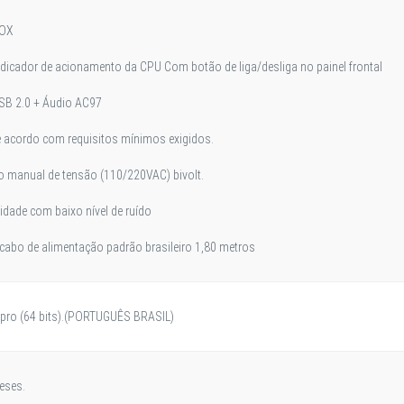
IOX
indicador de acionamento da CPU Com botão de liga/desliga no painel frontal
SB 2.0 + Áudio AC97
 acordo com requisitos mínimos exigidos.
 manual de tensão (110/220VAC) bivolt.
lidade com baixo nível de ruído
abo de alimentação padrão brasileiro 1,80 metros
pro (64 bits).(PORTUGUÊS BRASIL)
eses.