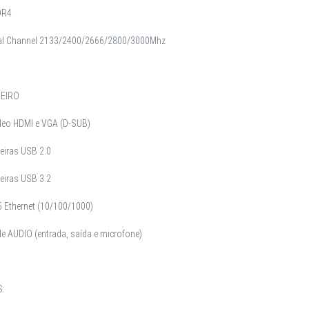
DR4
al Channel 2133/2400/2666/2800/3000Mhz
SEIRO
ídeo HDMI e VGA (D-SUB)
seiras USB 2.0
seiras USB 3.2
5 Ethernet (10/100/1000)
e AUDIO (entrada, saída e microfone)
: