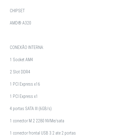
CHIPSET
AMD® A320
CONEXÃO INTERNA:
1 Socket AM4
2 Slot DDR4
1 PCI Express x16
1 PCI Express x1
4 portas SATA III (6GB/s)
1 conector M.2 2280 NVMe/sata
1 conector frontal USB 3.2 ate 2 portas