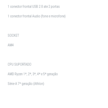
1 conector frontal USB 2.0 ate 2 portas
1 conector frontal Audio (fone e microfone)
SOCKET
AM4
CPU SUPORTADO
AMD Ryzen 1ª, 2ª, 3ª, 4ª e 5ª geração
Série-A 7º geração (Athlon)