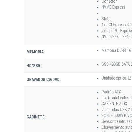
Conector
NVME Express
Slots
1x PCI Express 3.0
2x slot PCI Expres
NVme 2280, 2242
Memória DDR4 16
MEMORIA:
SSD 480GB SATA 
HD/SSD:
Unidade óptica: Le
GRAVADOR CD/DVD:
Padrão ATX
Led frontal indica
GABIENTE AIOX
2 entradas USB 2.
FONTE 500W BIV
GABINETE:
Sensor de intrusã
Chaveamento autom