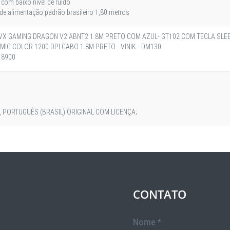
e com baixo nível de ruído
 alimentação padrão brasileiro 1,80 metros
X GAMING DRAGON V2 ABNT2 1.8M PRETO COM AZUL- GT102 COM TECLA SLE
IC COLOR 1200 DPI CABO 1.8M PRETO - VINIK - DM130
 8900
 PORTUGUÊS (BRASIL) ORIGINAL COM LICENÇA;
CONTATO
Nome *