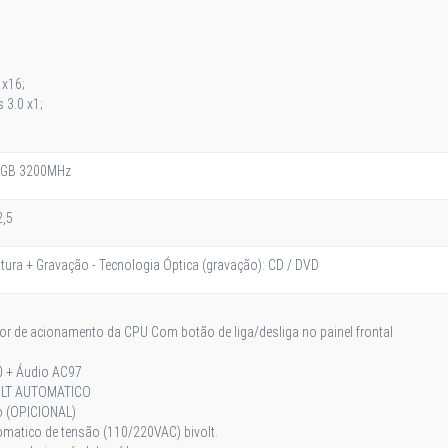
 x16;
s 3.0 x1;
 GB 3200MHz
2,5
itura + Gravação - Tecnologia Óptica (gravação): CD / DVD
dor de acionamento da CPU Com botão de liga/desliga no painel frontal
0 + Áudio AC97
OLT AUTOMATICO
o (OPICIONAL)
atico de tensão (110/220VAC) bivolt.