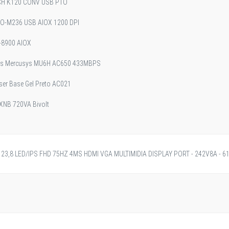
CH K120 CONV USB PTO
-M236 USB AIOX 1200 DPI
-8900 AIOX
ess Mercusys MU6H AC650 433MBPS
ser Base Gel Preto AC021
 XNB 720VA Bivolt
23,8 LED/IPS FHD 75HZ 4MS HDMI VGA MULTIMIDIA DISPLAY PORT - 242V8A - 61
O